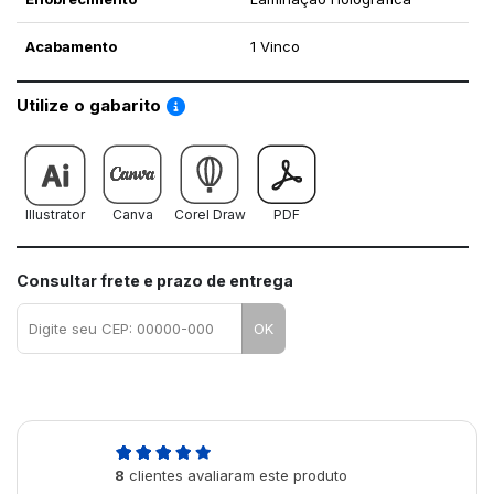
Acabamento
1 Vinco
Saiba como utilizar os nossos gabaritos
Utilize o gabarito
Illustrator
Canva
Corel Draw
PDF
Consultar frete e prazo de entrega
OK
5,0
8
clientes avaliaram este produto
de 5