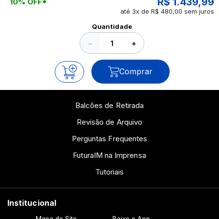
R$ 1.439,99
10% OFF*
até 3x de R$ 480,00 sem juros
Ver todos os posts
Quantidade
−
+
Comprar
Balcões de Retirada
Revisão de Arquivo
Perguntas Frequentes
FuturaIM na Imprensa
Tutoriais
Institucional
Mapa do Site
Baixe o App