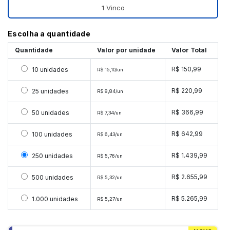
1 Vinco
Escolha a quantidade
Quantidade
Valor por unidade
Valor Total
Selecionar 10 unidades
R$ 150,99
10 unidades
R$ 15,10/un
Selecionar 25 unidades
R$ 220,99
25 unidades
R$ 8,84/un
Selecionar 50 unidades
R$ 366,99
50 unidades
R$ 7,34/un
Selecionar 100 unidades
R$ 642,99
100 unidades
R$ 6,43/un
Selecionar 250 unidades
R$ 1.439,99
250 unidades
R$ 5,76/un
Selecionar 500 unidades
R$ 2.655,99
500 unidades
R$ 5,32/un
Selecionar 1000 unidades
R$ 5.265,99
1.000 unidades
R$ 5,27/un