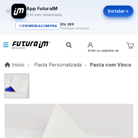
App FuturaIM
Instalar
10 mil+ downloads
5% OFF
PRIMEIRACOMPRA
*verifique condições
Entre
ou cadastre-se
Início
Início
Pasta Personalizada
Pasta com Vinco