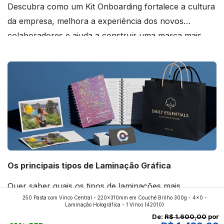
Descubra como um Kit Onboarding fortalece a cultura
da empresa, melhora a experiência dos novos
colaboradores e ajuda a construir uma marca mais
forte! Confira!
Os principais tipos de Laminação Gráfica
Quer saber quais os tipos de laminações mais
250 Pasta com Vinco Central - 220x310mm em Couché Brilho 300g - 4x0 -
aplicados nos impressos da gráfica FuturaIM? Então,
Laminação Holográfica - 1 Vinco
(42010)
continue a leitura que vamos revelar para você!
De:
R$ 1.600,00
por