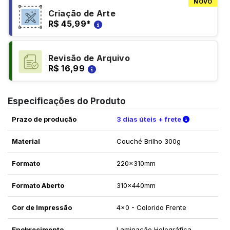
NOVO
Criação de Arte
R$ 45,99
*
Revisão de Arquivo
R$ 16,99
Especificações do Produto
Verifique a
Prazo de produção
3 dias úteis + frete
Material
Couché Brilho 300g
Formato
220x310mm
Formato Aberto
310x440mm
Cor de Impressão
4x0 - Colorido Frente
Enobrecimento
Laminação Holográfica