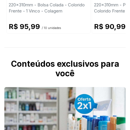
220x310mm - Bolsa Colada - Colorido
220x310mm - Past
Frente - 1 Vinco - Colagem
Colorido Frente -
R$ 95,99
R$ 90,99
/ 10 unidades
/
Conteúdos exclusivos para
você