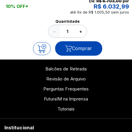
De:
R$ 6.703,00
por
R$ 6.032,99
10% OFF*
até 6x de R$ 1.005,50 sem juros
Ver todos os posts
Quantidade
−
+
Comprar
Balcões de Retirada
Revisão de Arquivo
Perguntas Frequentes
FuturaIM na Imprensa
Tutoriais
Institucional