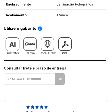
Enobrecimento
Laminação Holográfica
Acabamento
1 Vinco
Saiba como utilizar os nossos gabaritos
Utilize o gabarito
Illustrator
Canva
Corel Draw
PDF
Consultar frete e prazo de entrega
OK
5,0