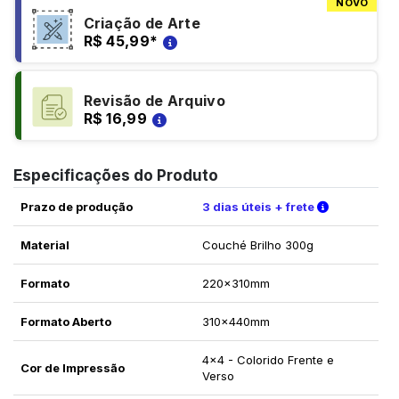
NOVO
Criação de Arte
R$ 45,99
*
Revisão de Arquivo
R$ 16,99
Especificações do Produto
Verifique a
Prazo de produção
3 dias úteis + frete
Material
Couché Brilho 300g
Formato
220x310mm
Formato Aberto
310x440mm
4x4 - Colorido Frente e
Cor de Impressão
Verso