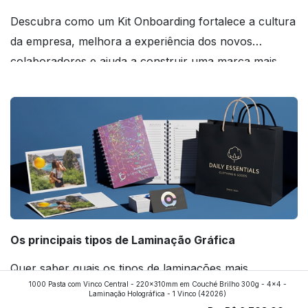
Descubra como um Kit Onboarding fortalece a cultura
da empresa, melhora a experiência dos novos
colaboradores e ajuda a construir uma marca mais
forte! Confira!
Os principais tipos de Laminação Gráfica
Quer saber quais os tipos de laminações mais
1000 Pasta com Vinco Central - 220x310mm em Couché Brilho 300g - 4x4 -
aplicados nos impressos da gráfica FuturaIM? Então,
Laminação Holográfica - 1 Vinco
(42026)
continue a leitura que vamos revelar para você!