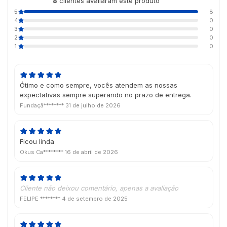
8
clientes avaliaram este produto
de 5
5
8
4
0
3
0
2
0
1
0
Ótimo e como sempre, vocês atendem as nossas
expectativas sempre superando no prazo de entrega.
Fundaçã********
31 de julho de 2026
Ficou linda
Okus Ca********
16 de abril de 2026
Cliente não deixou comentário, apenas a avaliação
FELIPE ********
4 de setembro de 2025