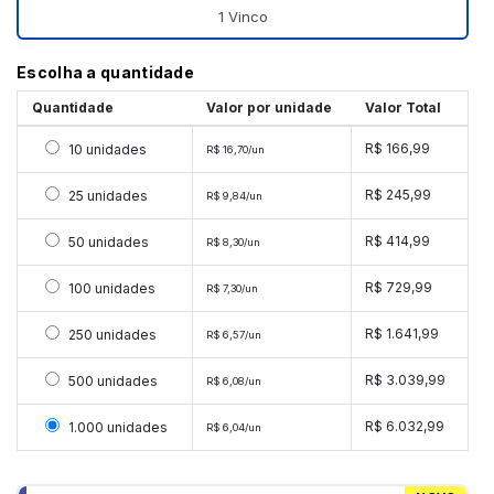
1 Vinco
Escolha a quantidade
Quantidade
Valor por unidade
Valor Total
Selecionar 10 unidades
R$ 166,99
10 unidades
R$ 16,70/un
Selecionar 25 unidades
R$ 245,99
25 unidades
R$ 9,84/un
Selecionar 50 unidades
R$ 414,99
50 unidades
R$ 8,30/un
Selecionar 100 unidades
R$ 729,99
100 unidades
R$ 7,30/un
Selecionar 250 unidades
R$ 1.641,99
250 unidades
R$ 6,57/un
Selecionar 500 unidades
R$ 3.039,99
500 unidades
R$ 6,08/un
Selecionar 1000 unidades
R$ 6.032,99
1.000 unidades
R$ 6,04/un