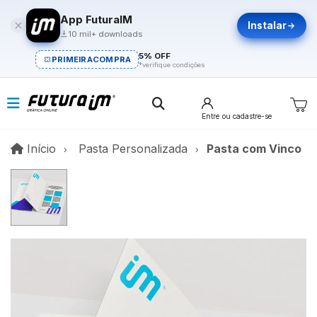
App FuturaIM
Instalar
10 mil+ downloads
5% OFF
PRIMEIRACOMPRA
*verifique condições
Entre
ou cadastre-se
Início
Início
Pasta Personalizada
Pasta com Vinco