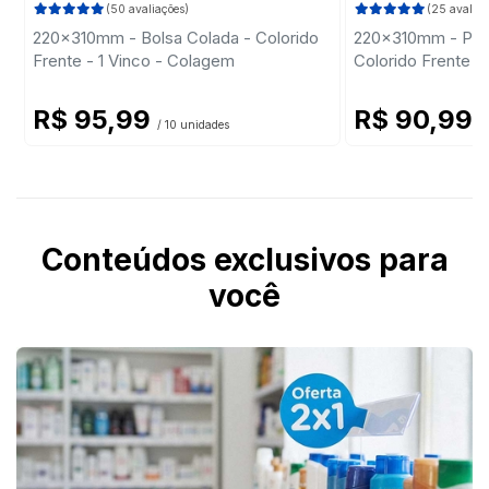
(50 avaliações)
(25 avaliaç
220x310mm - Bolsa Colada - Colorido
220x310mm - Past
Frente - 1 Vinco - Colagem
Colorido Frente -
R$ 95,99
R$ 90,99
/ 10 unidades
/
Conteúdos exclusivos para
você