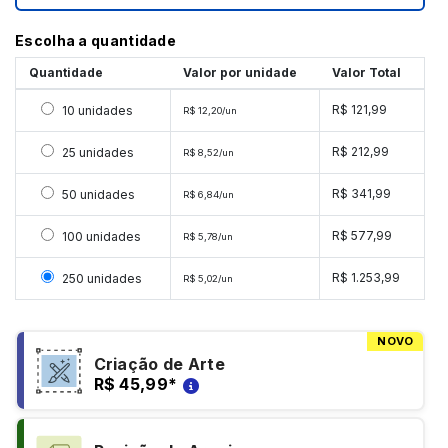
Escolha a quantidade
Quantidade
Valor por unidade
Valor Total
Selecionar 10 unidades
R$ 121,99
10 unidades
R$ 12,20/un
Selecionar 25 unidades
R$ 212,99
25 unidades
R$ 8,52/un
Selecionar 50 unidades
R$ 341,99
50 unidades
R$ 6,84/un
Selecionar 100 unidades
R$ 577,99
100 unidades
R$ 5,78/un
Selecionar 250 unidades
R$ 1.253,99
250 unidades
R$ 5,02/un
NOVO
Criação de Arte
R$ 45,99
*