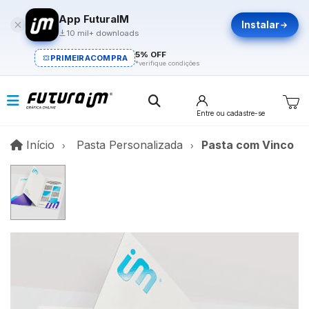
App FuturaIM
Instalar
10 mil+ downloads
5% OFF
PRIMEIRACOMPRA
*verifique condições
Entre
ou cadastre-se
Início
Início
Pasta Personalizada
Pasta com Vinco