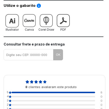
Saiba como utilizar os nossos gabaritos
Utilize o gabarito
Illustrator
Canva
Corel Draw
PDF
Consultar frete e prazo de entrega
OK
5,0
8
clientes avaliaram este produto
de 5
5
8
4
0
3
0
2
0
1
0