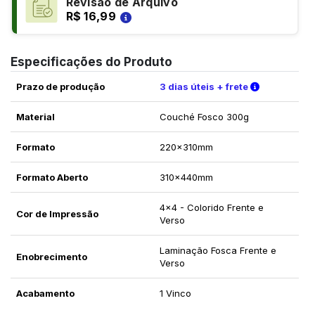
Revisão de Arquivo
R$ 16,99
Especificações do Produto
Verifique a
Prazo de produção
3 dias úteis + frete
Material
Couché Fosco 300g
Formato
220x310mm
Formato Aberto
310x440mm
4x4 - Colorido Frente e
Cor de Impressão
Verso
Laminação Fosca Frente e
Enobrecimento
Verso
Acabamento
1 Vinco