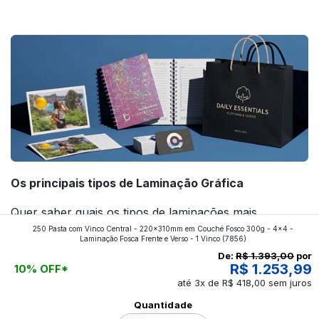
forte! Confira!
Os principais tipos de Laminação Gráfica
Quer saber quais os tipos de laminações mais
250 Pasta com Vinco Central - 220x310mm em Couché Fosco 300g - 4x4 -
aplicados nos impressos da gráfica FuturaIM? Então,
Laminação Fosca Frente e Verso - 1 Vinco
(7856)
continue a leitura que vamos revelar para você!
De:
R$ 1.393,00
por
R$ 1.253,99
10% OFF*
até 3x de R$ 418,00 sem juros
Ver todos os posts
Quantidade