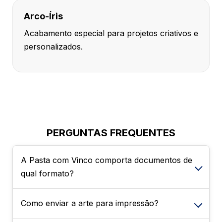
Arco-Íris
Acabamento especial para projetos criativos e
personalizados.
PERGUNTAS FREQUENTES
A Pasta com Vinco comporta documentos de
qual formato?
Como enviar a arte para impressão?
Com dimensões de 220x310mm, ela foi
desenvolvida para acomodar folhas e