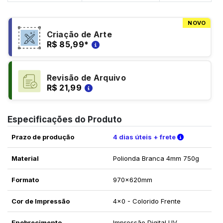
NOVO
Criação de Arte
R$ 85,99
*
Revisão de Arquivo
R$ 21,99
Especificações do Produto
Verifique a
Prazo de produção
4 dias úteis + frete
Material
Polionda Branca 4mm 750g
Formato
970x620mm
Cor de Impressão
4x0 - Colorido Frente
Enobrecimento
Impressão Digital UV