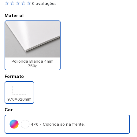
☆ ☆ ☆ ☆ ☆
0 avaliações
Material
Polionda Branca 4mm
750g
Formato
970x620mm
Cor
4×0 - Colorida só na frente.