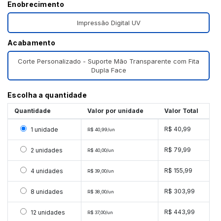
Enobrecimento
Impressão Digital UV
Acabamento
Corte Personalizado - Suporte Mão Transparente com Fita
Dupla Face
Escolha a quantidade
Quantidade
Valor por unidade
Valor Total
Selecionar 1 unidade
R$ 40,99
1 unidade
R$ 40,99/un
Selecionar 2 unidades
R$ 79,99
2 unidades
R$ 40,00/un
Selecionar 4 unidades
R$ 155,99
4 unidades
R$ 39,00/un
Selecionar 8 unidades
R$ 303,99
8 unidades
R$ 38,00/un
Selecionar 12 unidades
R$ 443,99
12 unidades
R$ 37,00/un