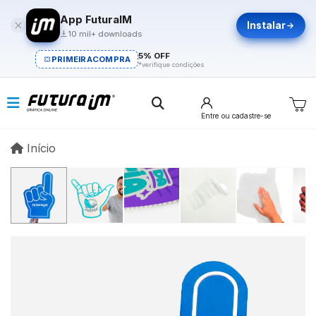
App FuturaIM
Instalar
10 mil+ downloads
5% OFF
PRIMEIRACOMPRA
*verifique condições
Entre
ou cadastre-se
Início
Início