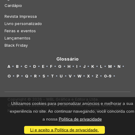
Cardápio
Revista Impressa
Livro personalizado
Feiras e eventos
Lançamentos
Black Friday
Glossário
A
B
C
D
E
F
G
H
I
J
K
L
M
N
O
P
Q
R
S
T
U
V
W
X
Z
0-9
Copyright © 2026 - WBL Gráfica e Editora Ltda.
Utilizamos cookies para personalizar anúncios e melhorar a sua
CNPJ 08.142.850/0001-36 - Rua Prefeito Takume Koike, 499 -
Núcleo Itaim - Ferraz de Vasconcelos - SP - CEP 08538-100
experiência no site. Ao continuar navegando, você concorda com
a nossa
Política de privacidade
Li e aceito a Política de privacidade.