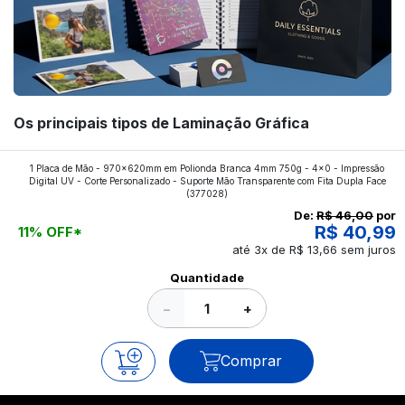
Os principais tipos de Laminação Gráfica
Quer saber quais os tipos de laminações mais
1 Placa de Mão - 970x620mm em Polionda Branca 4mm 750g - 4x0 - Impressão
Digital UV - Corte Personalizado - Suporte Mão Transparente com Fita Dupla Face
aplicados nos impressos da gráfica FuturaIM? Então,
(377028)
continue a leitura que vamos revelar para você!
De:
R$ 46,00
por
R$ 40,99
11% OFF*
até 3x de R$ 13,66 sem juros
Ver todos os posts
Quantidade
−
+
Comprar