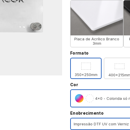
Placa de Acrílico Branco
3mm
Formato
350x250mm
400x215m
Cor
4×0 - Colorida só n
Enobrecimento
Impressão DTF UV com Verniz