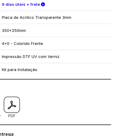
Verifique as condições de entrega
6 dias úteis + frete
Placa de Acrílico Transparente 3mm
350x250mm
4x0 - Colorido Frente
Impressão DTF UV com Verniz
Kit para Instalação
mo utilizar os nossos gabaritos
w
PDF
entrega