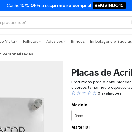
Ganhe
10% OFF
na sua
primeira compra!
BEMVINDO10
e Visita
Folhetos
Adesivos
Brindes
Embalagens e Sacolas
co Personalizadas
Placas de Acri
Produzidas para a comunicação 
diversos tamanhos e espessura
☆ ☆ ☆ ☆ ☆
0 avaliações
Modelo
Material