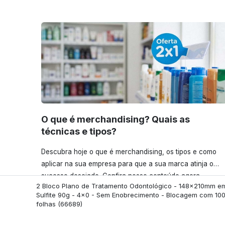
O que é merchandising? Quais as
técnicas e tipos?
Descubra hoje o que é merchandising, os tipos e como
aplicar na sua empresa para que a sua marca atinja o
sucesso desejado. Confira nosso conteúdo agora
2 Bloco Plano de Tratamento Odontológico - 148x210mm e
mesmo!
Sulfite 90g - 4x0 - Sem Enobrecimento - Blocagem com 10
folhas
(66689)