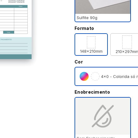
Sulfite 90g
Formato
148x210mm
210x297m
Cor
4×0 - Colorida só n
Enobrecimento