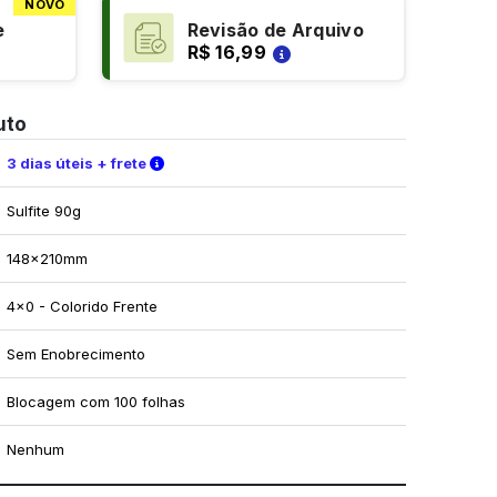
NOVO
e
Revisão de Arquivo
R$ 16,99
uto
Verifique as condições de entrega
3 dias úteis + frete
Sulfite 90g
148x210mm
4x0 - Colorido Frente
Sem Enobrecimento
Blocagem com 100 folhas
Nenhum