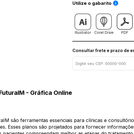
Saiba co
Utilize o gabarito
Illustrator
Corel Draw
PDF
Consultar frete e prazo de 
uturaIM - Gráfica Online
aIM são ferramentas essenciais para clínicas e consultóri
tes. Esses planos são projetados para fornecer informaçõ
s pacientes compreendam melhor as etapas do tratamento