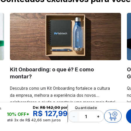
Kit Onboarding: o que é? E como
O
montar?
G
Descubra como um Kit Onboarding fortalece a cultura
Qu
da empresa, melhora a experiência dos novos
no
colaboradores e ajuda a construir uma marca mais forte!
le
De:
R$ 142,00
por
Quantidade
m
Confira!
R$ 127,99
0
10% OFF*
−
+
até 3x de R$ 42,66 sem juros