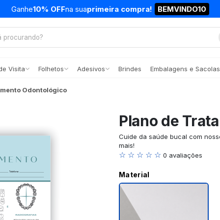
Ganhe
10% OFF
na sua
primeira compra!
BEMVINDO10
e Visita
Folhetos
Adesivos
Brindes
Embalagens e Sacolas
amento Odontológico
Plano de Trat
Cuide da saúde bucal com nosso
mais!
☆ ☆ ☆ ☆ ☆
0 avaliações
Material