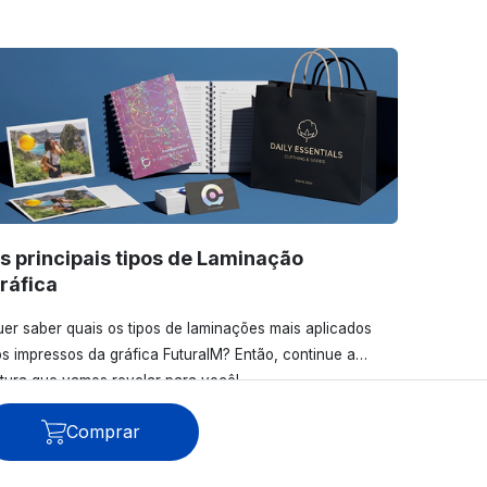
s principais tipos de Laminação
ráfica
er saber quais os tipos de laminações mais aplicados
s impressos da gráfica FuturaIM? Então, continue a
itura que vamos revelar para você!
Comprar
Ver todos os posts