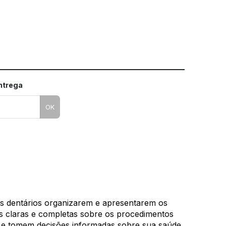
mo utilizar os nossos gabaritos
entrega
OK
os dentários organizarem e apresentarem os
es claras e completas sobre os procedimentos
 e tomem decisões informadas sobre sua saúde