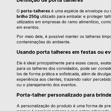
Definição de porta talheres
O
porta-talheres
é uma espécie de envelope ou
brilho 250g
utilizado para embalar e proteger talh
utilizados em empresas do ramo alimentício, como
em eventos.
Por meio dele, é possível manter os talheres limp
contaminações do ambiente.
Usando porta talheres em festas ou e
Ele é ideal principalmente para esses casos, exa
para os talheres dos convidados, pode ser cons
los de forma prática e sofisticada, além de divul
experiência aos clientes, trazendo valor percebid
ou o planejamento dos eventos.
Porta-talher personalizado para brind
A personalização do produto é uma forma de pres