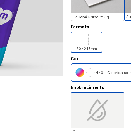
Su
Couché Brilho 250g
Formato
70x245mm
Cor
4×0 - Colorida só n
Enobrecimento