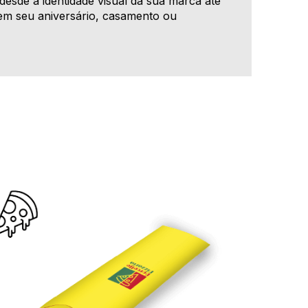
esde a identidade visual da sua marca até
em seu aniversário, casamento ou