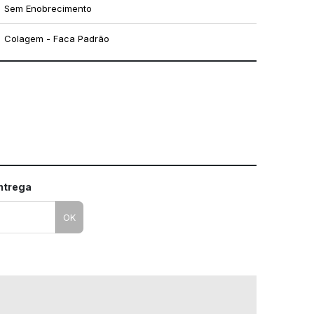
Sem Enobrecimento
Colagem - Faca Padrão
mo utilizar os nossos gabaritos
entrega
OK