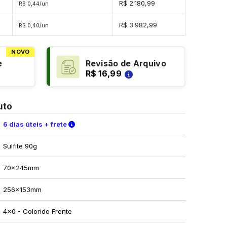
es
R$ 2.180,99
R$ 0,44/un
des
R$ 3.982,99
R$ 0,40/un
NOVO
e
Revisão de Arquivo
R$ 16,99
uto
Verifique as condições de entrega
6 dias úteis + frete
Sulfite 90g
70x245mm
256x153mm
4x0 - Colorido Frente