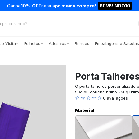
Ganhe
10% OFF
na sua
primeira compra!
BEMVINDO10
e Visita
Folhetos
Adesivos
Brindes
Embalagens e Sacolas
s
Porta Talhere
O porta talheres personalizado 
90g ou couché brilho 250g utiliz
☆ ☆ ☆ ☆ ☆
0 avaliações
Material