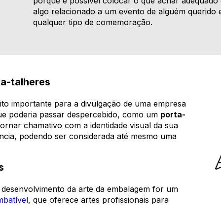
porque é possível colocar o que achar adequado d
algo relacionado a um evento de alguém querido 
qualquer tipo de comemoração.
ta-talheres
to importante para a divulgação de uma empresa
que poderia passar despercebido, como um
porta-
rnar chamativo com a identidade visual da sua
ência, podendo ser considerada até mesmo uma
s
 o desenvolvimento da arte da embalagem for um
mbatível
, que oferece artes profissionais para