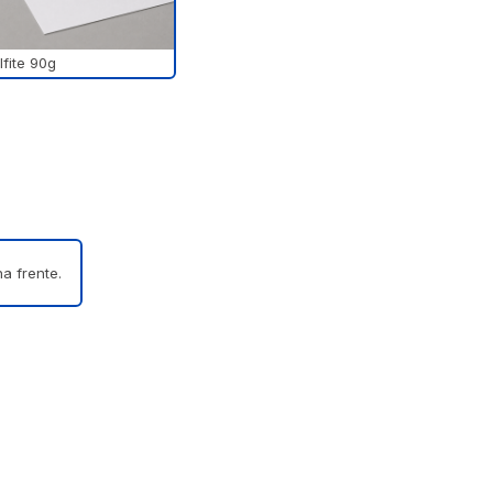
lfite 90g
a frente.