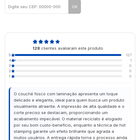
OK
5,0
128
clientes avaliaram este produto
de 5
5
127
4
1
3
0
2
0
1
0
O couché fosco com laminação apresenta um toque
delicado e elegante, ideal para quem busca um produto
visualmente atraente. A impressão de alta qualidade e o
corte preciso se destacam, proporcionando um
acabamento impecável. O material reciclato é elogiado
por seu bom custo-benefício, enquanto a técnica de hot
stamping garante um efeito brilhante que agrada a
muitos usuários. A entrega rápida torna o processo ainda