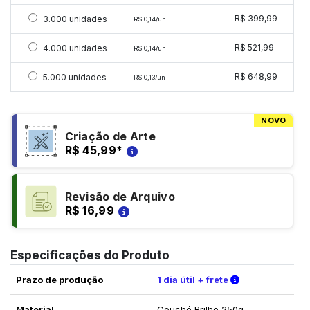
Selecionar 3000 unidades
R$ 399,99
3.000 unidades
R$ 0,14/un
Selecionar 4000 unidades
R$ 521,99
4.000 unidades
R$ 0,14/un
Selecionar 5000 unidades
R$ 648,99
5.000 unidades
R$ 0,13/un
NOVO
Criação de Arte
R$ 45,99
*
Revisão de Arquivo
R$ 16,99
Especificações do Produto
Verifique as c
Prazo de produção
1 dia útil + frete
Material
Couché Brilho 250g