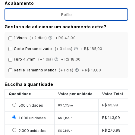
Acabamento
Refile
Gostaria de adicionar um acabamento extra?
1 Vinco
(+ 2 dias)
+ R$ 43,00
Corte Personalizado
(+ 3 dias)
+ R$ 185,00
Furo 4,7mm
(+ 1 dia)
+ R$ 18,00
Refile Tamanho Menor
(+ 1 dia)
+ R$ 18,00
Escolha a quantidade
Quantidade
Valor por unidade
Valor Total
Selecionar 500 unidades
R$ 95,99
500 unidades
R$ 0,20/un
Selecionar 1000 unidades
R$ 143,99
1.000 unidades
R$ 0,15/un
Selecionar 2000 unidades
R$ 270,99
2.000 unidades
R$ 0,14/un