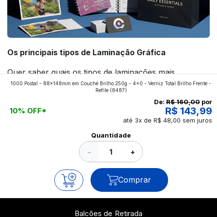
Os principais tipos de Laminação Gráfica
Quer saber quais os tipos de laminações mais
1000 Postal - 88x148mm em Couché Brilho 250g - 4x0 - Verniz Total Brilho Frente -
aplicados nos impressos da gráfica FuturaIM? Então,
Refile
(8487)
continue a leitura que vamos revelar para você!
De:
R$ 160,00
por
R$ 143,99
10% OFF*
até 3x de R$ 48,00 sem juros
Ver todos os posts
Quantidade
−
+
Comprar
Balcões de Retirada