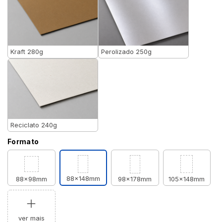
Kraft 280g
Perolizado 250g
Reciclato 240g
Formato
88x148mm
88x98mm
98x178mm
105x148mm
ver mais