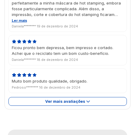
perfeitamente a minha máscara de hot stamping, embora
fosse particularmente complicada. Além disso, a
impressão, corte e cobertura do hot stamping ficaram
muito bons. Chegou antes do esperado, bem em tempo
Ler mais
pro Natal, estou muito satisfeita com o trabalho da Futura
Daniela********
19 de dezembro de 2024
atualmente.
Ficou pronto bem depressa, bem impresso e cortado.
Achei que o reciclato tem um bom custo-benefício.
Daniela********
18 de dezembro de 2024
Muito bom produto qualidade, obrigado.
Pedroso********
16 de dezembro de 2024
Ver mais avaliações