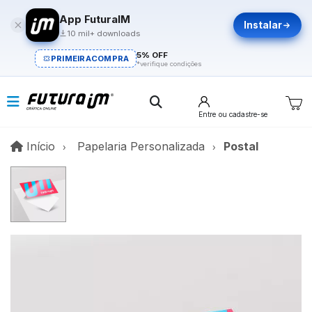
App FuturaIM
Instalar
10 mil+ downloads
5% OFF
PRIMEIRACOMPRA
*verifique condições
Entre
ou cadastre-se
Início
Início
Papelaria Personalizada
Postal