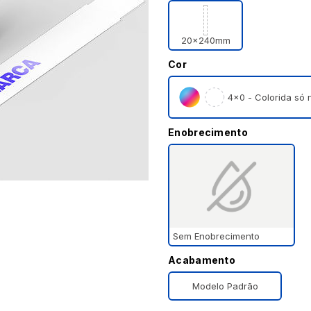
20x240mm
Cor
4×0 - Colorida só n
Enobrecimento
Sem Enobrecimento
Acabamento
Modelo Padrão