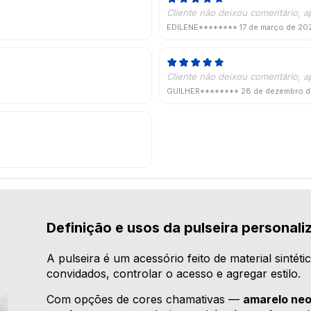
Cliente não deixou comentário, a
EDILENE********
17 de março de 20
Cliente não deixou comentário, a
GUILHER********
28 de dezembro 
Definição e usos da pulseira personali
A pulseira é um acessório feito de material sintéti
convidados, controlar o acesso e agregar estilo.
Com opções de cores chamativas —
amarelo neo