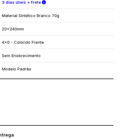
Verifique as condições de entrega
3 dias úteis + frete
Material Sintético Branco 70g
20x240mm
4x0 - Colorido Frente
Sem Enobrecimento
Modelo Padrão
mo utilizar os nossos gabaritos
entrega