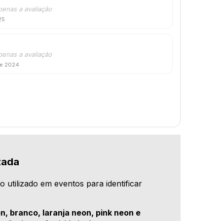
penas a avaliação
25
penas a avaliação
de 2024
zada
co utilizado em eventos para identificar
n, branco, laranja neon, pink neon e