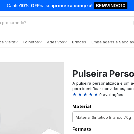
Ganhe
10% OFF
na sua
primeira compra!
BEMVINDO10
e Visita
Folhetos
Adesivos
Brindes
Embalagens e Sacolas
a
Pulseira Pers
A pulseira personalizada é um ac
para identificar convidados, con
★ ★ ★ ★ ★
9 avaliações
Material
Formato