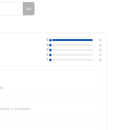
OK
5
9
4
0
3
0
2
0
1
0
22
penas a avaliação
5