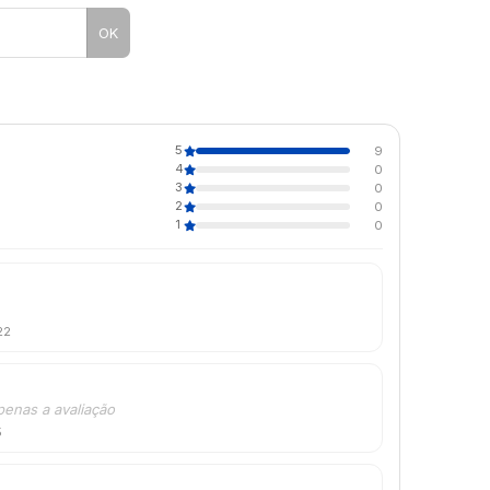
OK
5
9
4
0
3
0
2
0
1
0
22
penas a avaliação
5