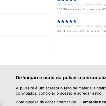
Cliente não deixou comentário, a
EDILENE********
17 de março de 20
Cliente não deixou comentário, a
GUILHER********
28 de dezembro 
Definição e usos da pulseira personali
A pulseira é um acessório feito de material sintéti
convidados, controlar o acesso e agregar estilo.
Com opções de cores chamativas —
amarelo neo