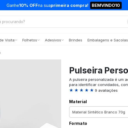
Ganhe
10% OFF
na sua
primeira compra!
BEMVINDO10
e Visita
Folhetos
Adesivos
Brindes
Embalagens e Sacolas
a
Pulseira Pers
A pulseira personalizada é um ac
para identificar convidados, con
★ ★ ★ ★ ★
9 avaliações
Material
Formato