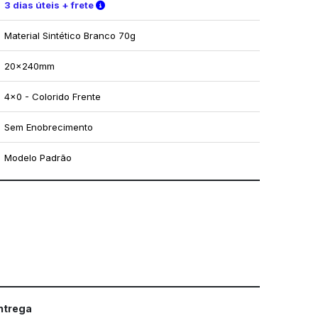
Verifique as condições de entrega
3 dias úteis + frete
Material Sintético Branco 70g
20x240mm
4x0 - Colorido Frente
Sem Enobrecimento
Modelo Padrão
mo utilizar os nossos gabaritos
entrega