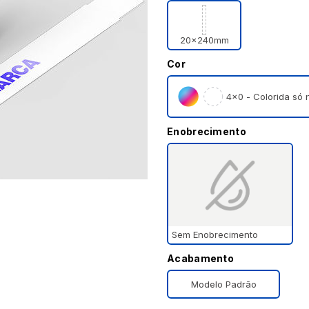
20x240mm
Cor
4×0 - Colorida só n
Enobrecimento
Sem Enobrecimento
Acabamento
Modelo Padrão