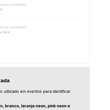
penas a avaliação
25
penas a avaliação
de 2024
zada
co utilizado em eventos para identificar
n, branco, laranja neon, pink neon e