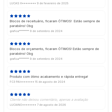
final mostrando como ficaria a impressão na vida real
LUCAS H********
9 de fevereiro de 2025
para algum ajuste final se necessário. Como eu achei o
resultado excelente, nao fez falta neste caso (já os
cartões, a impressão ficou pequena no meu parecer e
Blocos de receituário, ficaram ÓTIMOS! Estão sempre de
teria mudado minha versão final tivesse eu tido a
parabéns! Obg
oportunidade de avaliar o impresso final)
grafica********
9 de setembro de 2024
Blocos de orçamento, ficaram ÓTIMOS! Estão sempre de
parabéns! Obg
grafica********
9 de setembro de 2024
Produto com ótimo acabamento e rápida entrega!
FC3 PAI********
15 de agosto de 2024
Cliente não deixou comentário, apenas a avaliação
LUCIANO********
7 de agosto de 2026