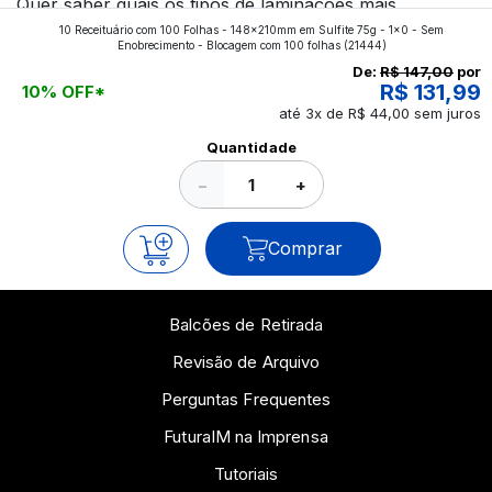
Quer saber quais os tipos de laminações mais
10 Receituário com 100 Folhas - 148x210mm em Sulfite 75g - 1x0 - Sem
aplicados nos impressos da gráfica FuturaIM? Então,
Enobrecimento - Blocagem com 100 folhas
(21444)
continue a leitura que vamos revelar para você!
De:
R$ 147,00
por
R$ 131,99
10% OFF*
até 3x de R$ 44,00 sem juros
Ver todos os posts
Quantidade
−
+
Comprar
Balcões de Retirada
Revisão de Arquivo
Perguntas Frequentes
FuturaIM na Imprensa
Tutoriais