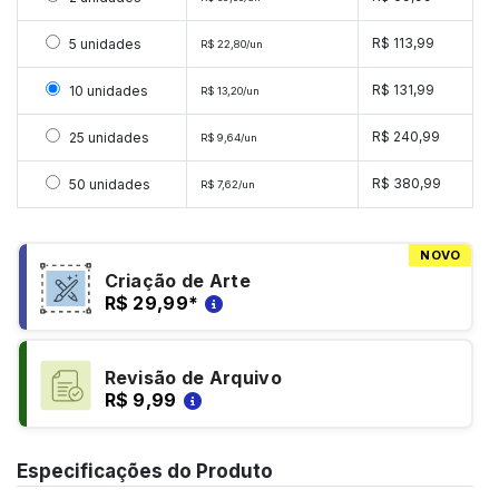
Selecionar 5 unidades
R$ 113,99
5 unidades
R$ 22,80/un
Selecionar 10 unidades
R$ 131,99
10 unidades
R$ 13,20/un
Selecionar 25 unidades
R$ 240,99
25 unidades
R$ 9,64/un
Selecionar 50 unidades
R$ 380,99
50 unidades
R$ 7,62/un
NOVO
Criação de Arte
R$ 29,99
*
Revisão de Arquivo
R$ 9,99
Especificações do Produto