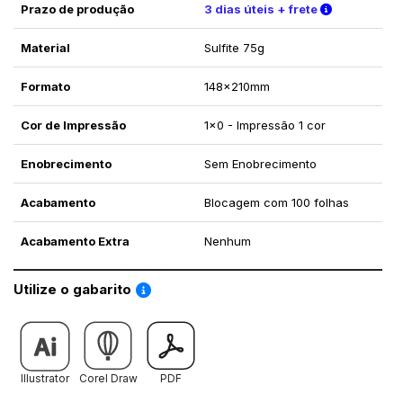
Verifique a
Prazo de produção
3 dias úteis + frete
Material
Sulfite 75g
Formato
148x210mm
Cor de Impressão
1x0 - Impressão 1 cor
Enobrecimento
Sem Enobrecimento
Acabamento
Blocagem com 100 folhas
Acabamento Extra
Nenhum
Saiba como utilizar os nossos gabaritos
Utilize o gabarito
Illustrator
Corel Draw
PDF