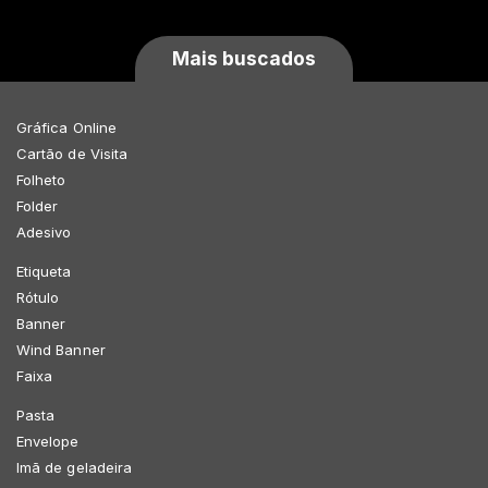
Mais buscados
Gráfica Online
Cartão de Visita
Folheto
Folder
Adesivo
Etiqueta
Rótulo
Banner
Wind Banner
Faixa
Pasta
Envelope
Imã de geladeira