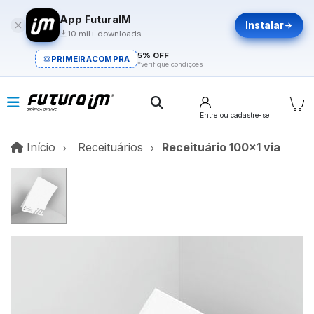
App FuturaIM
Instalar
10 mil+ downloads
5% OFF
PRIMEIRACOMPRA
*verifique condições
Entre
ou cadastre-se
Início
Início
Receituários
Receituário 100x1 via