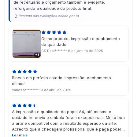
de receituário e orçamento também é evidente,
reforçando a qualidade do produto final.
Resumo das avaliações criado por IA
Ótimo produto, impressão e acabamento
de qualidade.
CS Desi********
8 de janeiro de 2025
+1
Blocos em perfeito estado. Impressão, acabamento
ótimos!
Vanessa********
10 de abril de 2025
A impressão e qualidade do papel A4, até mesmo o
cuidado no envio e embalo foram excepcionais. Muito boa
a arte e compativel com o resultado esperado da arte.
Acredito que a checagem profissional que é paga poderia
dar um feedback ao cliente antes de realizar a impressao
Ler mais