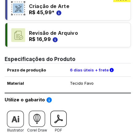
Criação de Arte
R$ 45,99
*
Revisão de Arquivo
R$ 16,99
Especificações do Produto
Verifique a
Prazo de produção
6 dias úteis + frete
Material
Tecido Favo
Saiba como utilizar os nossos gabaritos
Utilize o gabarito
Illustrator
Corel Draw
PDF