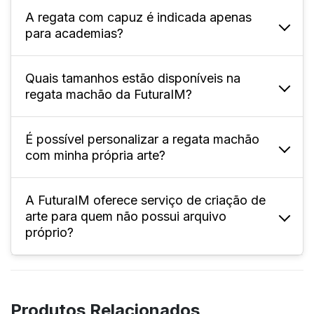
A regata com capuz é indicada apenas
A FuturaIM oferece tamanhos adulto (P ao
para academias?
XG) e infantil; confira especificamente na
página do produto.
Quais tamanhos estão disponíveis na
Não, pode ser usada em colégios, eventos
regata machão da FuturaIM?
esportivos, times, interclasses, festas e uso
casual.
É possível personalizar a regata machão
Oferecemos tamanhos variados,
com minha própria arte?
normalmente do P ao XL4, permitindo
pedidos que atendam diferentes perfis e
necessidades.
A FuturaIM oferece serviço de criação de
Sim! Você pode enviar seu arquivo
arte para quem não possui arquivo
personalizado, seguindo as instruções de
próprio?
sangria, corte e área de segurança do
gabarito disponível no site.
Sim, o serviço “Designer IMbatível”
desenvolve a arte personalizada conforme
Produtos Relacionados