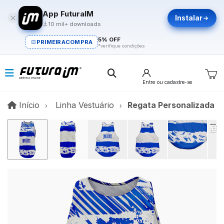
App FuturaIM
Instalar
10 mil+ downloads
5% OFF
PRIMEIRACOMPRA
*verifique condições
Entre
ou cadastre-se
Início
Início
Linha Vestuário
Regata Personalizada