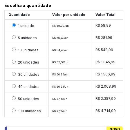
Escolha a quantidade
Quantidade
Valor por unidade
Valor Total
Selecionar 1 unidade
R$ 58,99
1 unidade
R$ 58,99/un
Selecionar 5 unidades
R$ 281,99
5 unidades
R$ 56,40/un
Selecionar 10 unidades
R$ 543,99
10 unidades
R$ 54,40/un
Selecionar 20 unidades
R$ 1.045,99
20 unidades
R$ 52,30/un
Selecionar 30 unidades
R$ 1.506,99
30 unidades
R$ 50,24/un
Selecionar 40 unidades
R$ 2.008,99
40 unidades
R$ 50,23/un
Selecionar 50 unidades
R$ 2.357,99
50 unidades
R$ 47,16/un
Selecionar 100 unidades
R$ 4.714,99
100 unidades
R$ 47,15/un
NOVO