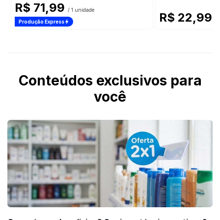
R$ 71,99
/ 1 unidade
R$ 22,99
/ 
Produção Express
Conteúdos exclusivos para
você