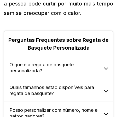
a pessoa pode curtir por muito mais tempo 
sem se preocupar com o calor.
Perguntas Frequentes sobre Regata de
Basquete Personalizada
O que é a regata de basquete
personalizada?
Quais tamanhos estão disponíveis para
É uma peça esportiva feita sob medida, com
regata de basquete?
possibilidade de incluir design, nome, número
e logotipo da equipe.
Posso personalizar com número, nome e
Disponível para adultos nos tamanhos P ao
patrocinadores?