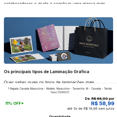
colaboradores e ajuda a construir uma marca mais
forte! Confira!
Os principais tipos de Laminação Gráfica
Quer saber quais os tipos de laminações mais
1 Regata Cavada Masculina - Modelo: Masculino - Tamanho: M - Cavada - Tecido
aplicados nos impressos da gráfica FuturaIM? Então,
Favo
(108637)
continue a leitura que vamos revelar para você!
De:
R$ 66,00
por
R$ 58,99
11% OFF*
até 3x de R$ 19,66 sem juros
Ver todos os posts
Quantidade