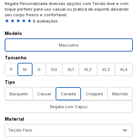
Regata Personalizada diversas opções com Tecido leve e com
toque perfeito para uso casual ou pratica de esporte deixando
seu corpo fresco e confortavel.
★ ★ ★ ★ ★
8 avaliações
Modelo
Masculino
Tamanho
P
M
G
GG
XL1
XL2
XL3
XL4
Tipo
Basquete
Casual
Cavada
Cropped
Machão
Regata com Capuz
Material