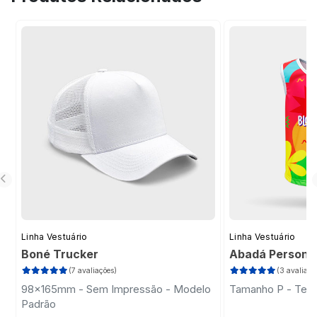
sua ideia, tornando o processo prático e
profissional.
Linha Vestuário
Linha Vestuário
Boné Trucker
Abadá Persona
(7 avaliações)
(3 avaliaçõ
98x165mm - Sem Impressão - Modelo
Tamanho P - Teci
Padrão