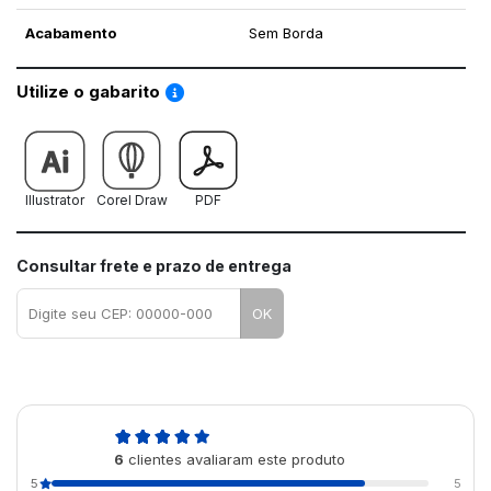
Acabamento
Sem Borda
Saiba como utilizar os nossos gabaritos
Utilize o gabarito
Illustrator
Corel Draw
PDF
Consultar frete e prazo de entrega
OK
4,8
6
clientes avaliaram este produto
de 5
5
5