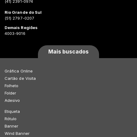
(41) 2391-0974
Rio Grande do Sul
(51) 2797-0207
Demais Regiões
4003-9016
Mais buscados
Gráfica Online
Cartão de Visita
Folheto
Folder
Adesivo
Etiqueta
Rótulo
Banner
Wind Banner