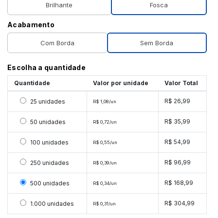
Brilhante
Fosca
Acabamento
Com Borda
Sem Borda
Escolha a quantidade
Quantidade
Valor por unidade
Valor Total
Selecionar 25 unidades
R$ 26,99
25 unidades
R$ 1,08/un
Selecionar 50 unidades
R$ 35,99
50 unidades
R$ 0,72/un
Selecionar 100 unidades
R$ 54,99
100 unidades
R$ 0,55/un
Selecionar 250 unidades
R$ 96,99
250 unidades
R$ 0,39/un
Selecionar 500 unidades
R$ 168,99
500 unidades
R$ 0,34/un
Selecionar 1000 unidades
R$ 304,99
1.000 unidades
R$ 0,31/un