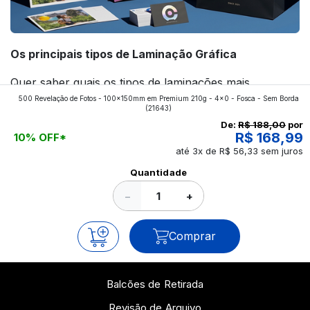
Os principais tipos de Laminação Gráfica
Quer saber quais os tipos de laminações mais
500 Revelação de Fotos - 100x150mm em Premium 210g - 4x0 - Fosca - Sem Borda
aplicados nos impressos da gráfica FuturaIM? Então,
(21643)
continue a leitura que vamos revelar para você!
De:
R$ 188,00
por
R$ 168,99
10% OFF*
até 3x de R$ 56,33 sem juros
Ver todos os posts
Quantidade
−
+
Comprar
Balcões de Retirada
Revisão de Arquivo