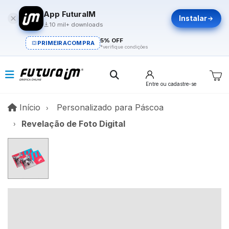
App FuturaIM
Instalar
10 mil+ downloads
5% OFF
PRIMEIRACOMPRA
*verifique condições
Entre
ou cadastre-se
Início
Início
Personalizado para Páscoa​
Revelação de Foto Digital