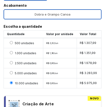
Acabamento
Dobra e Grampo Canoa
Escolha a quantidade
Quantidade
Valor por unidade
Valor Total
Selecionar 500 unidades
R$ 1.307,99
500 unidades
R$ 2,62/un
Selecionar 1000 unidades
R$ 1.351,99
1.000 unidades
R$ 1,36/un
Selecionar 2500 unidades
R$ 1.978,99
2.500 unidades
R$ 0,80/un
Selecionar 5000 unidades
R$ 3.283,99
5.000 unidades
R$ 0,66/un
Selecionar 10000 unidades
R$ 5.975,99
10.000 unidades
R$ 0,60/un
NOVO
Criação de Arte