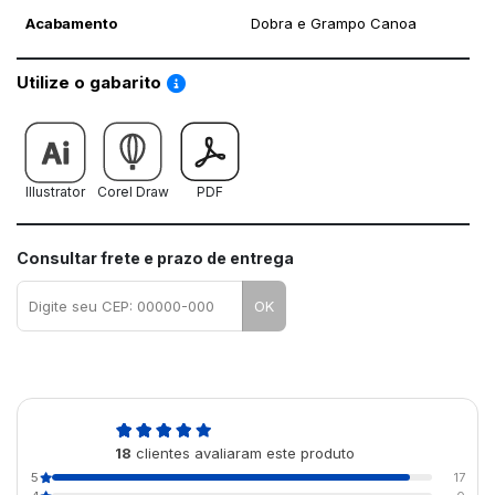
Acabamento
Dobra e Grampo Canoa
Saiba como utilizar os nossos gabaritos
Utilize o gabarito
Illustrator
Corel Draw
PDF
Consultar frete e prazo de entrega
OK
4,9
18
clientes avaliaram este produto
de 5
5
17