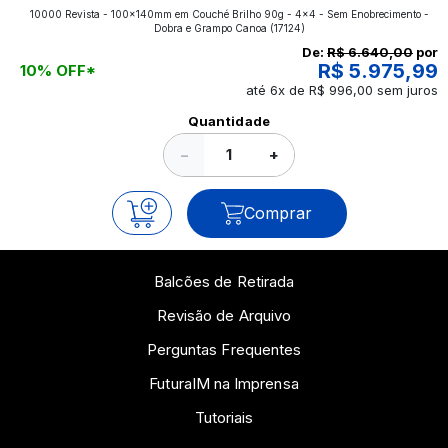
10000 Revista - 100x140mm em Couché Brilho 90g - 4x4 - Sem Enobrecimento -
aplicados nos impressos da gráfica FuturaIM? Então,
Dobra e Grampo Canoa
(17124)
continue a leitura que vamos revelar para você!
De:
R$ 6.640,00
por
R$ 5.975,99
10% OFF*
até 6x de R$ 996,00 sem juros
Ver todos os posts
Quantidade
−
+
Comprar
Balcões de Retirada
Revisão de Arquivo
Perguntas Frequentes
FuturaIM na Imprensa
Tutoriais