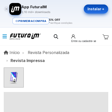
App FuturaIM
Instalar
10 mil+ downloads
5% OFF
PRIMEIRACOMPRA
*verifique condições
Entre
ou cadastre-se
Início
Início
Revista Personalizada
Revista Impressa