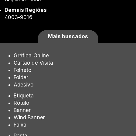
Demais Regiões
4003-9016
Mais buscados
Gráfica Online
Cartão de Visita
Folheto
Folder
Adesivo
Etiqueta
Rótulo
Banner
Wind Banner
Faixa
Pasta