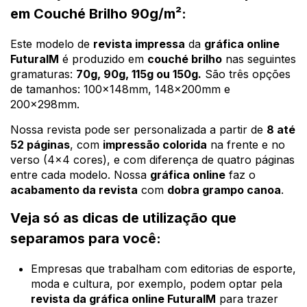
em Couché Brilho 90g/m²:
Este modelo de
revista impressa
da
gráfica online
FuturaIM
é produzido em
couché brilho
nas seguintes
gramaturas:
70g, 90g, 115g ou 150g.
São três opções
de tamanhos: 100x148mm, 148x200mm e
200x298mm.
Nossa revista pode ser personalizada a partir de
8 até
52 páginas
, com
impressão colorida
na frente e no
verso (4x4 cores), e com diferença de quatro páginas
entre cada modelo. Nossa
gráfica online
faz o
acabamento da revista
com
dobra grampo canoa
.
Veja só as dicas de utilização que
separamos para você:
Empresas que trabalham com editorias de esporte,
moda e cultura, por exemplo, podem optar pela
revista da gráfica online FuturaIM
para trazer