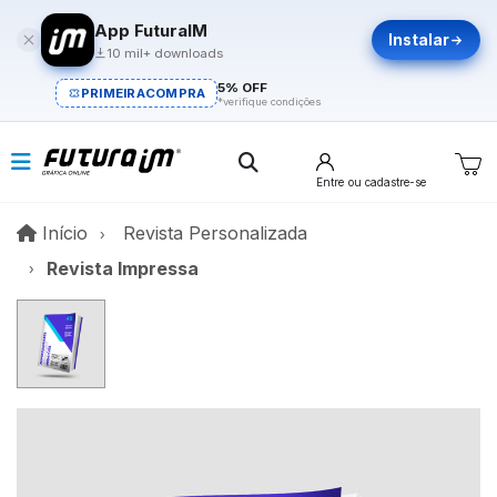
App FuturaIM
Instalar
10 mil+ downloads
5% OFF
PRIMEIRACOMPRA
*verifique condições
Entre
ou cadastre-se
Início
Início
Revista Personalizada
Revista Impressa