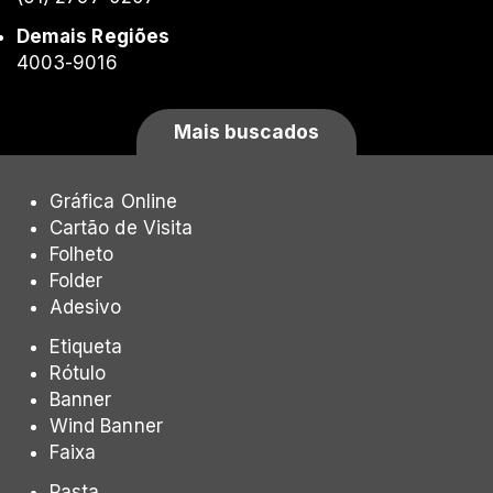
Demais Regiões
4003-9016
Mais buscados
Gráfica Online
Cartão de Visita
Folheto
Folder
Adesivo
Etiqueta
Rótulo
Banner
Wind Banner
Faixa
Pasta