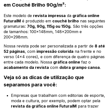
em Couché Brilho 90g/m²:
Este modelo de
revista impressa
da
gráfica online
FuturaIM
é produzido em
couché brilho
nas seguintes
gramaturas:
70g, 90g, 115g ou 150g.
São três opções
de tamanhos: 100x148mm, 148x200mm e
200x298mm.
Nossa revista pode ser personalizada a partir de
8 até
52 páginas
, com
impressão colorida
na frente e no
verso (4x4 cores), e com diferença de quatro páginas
entre cada modelo. Nossa
gráfica online
faz o
acabamento da revista
com
dobra grampo canoa
.
Veja só as dicas de utilização que
separamos para você:
Empresas que trabalham com editorias de esporte,
moda e cultura, por exemplo, podem optar pela
revista da gráfica online FuturaIM
para trazer