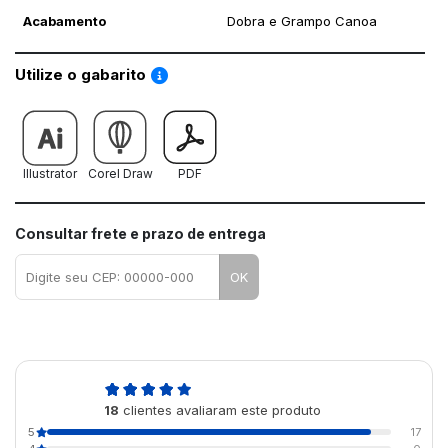
Acabamento
Dobra e Grampo Canoa
Saiba como utilizar os nossos gabaritos
Utilize o gabarito
Illustrator
Corel Draw
PDF
Consultar frete e prazo de entrega
OK
4,9
18
clientes avaliaram este produto
de 5
5
17