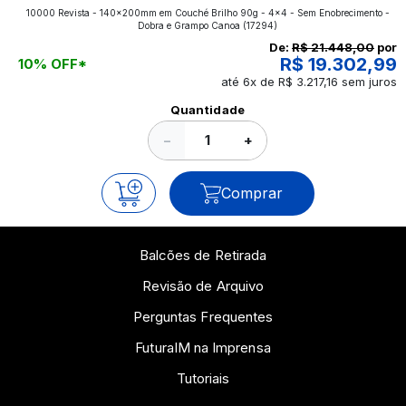
10000 Revista - 140x200mm em Couché Brilho 90g - 4x4 - Sem Enobrecimento -
aplicados nos impressos da gráfica FuturaIM? Então,
Dobra e Grampo Canoa
(17294)
continue a leitura que vamos revelar para você!
De:
R$ 21.448,00
por
R$ 19.302,99
10% OFF*
até 6x de R$ 3.217,16 sem juros
Ver todos os posts
Quantidade
−
+
Comprar
Balcões de Retirada
Revisão de Arquivo
Perguntas Frequentes
FuturaIM na Imprensa
Tutoriais