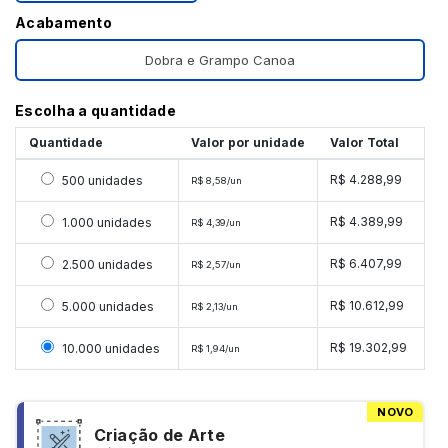
Acabamento
Dobra e Grampo Canoa
Escolha a quantidade
Quantidade
Valor por unidade
Valor Total
Selecionar 500 unidades
R$ 4.288,99
500 unidades
R$ 8,58/un
Selecionar 1000 unidades
R$ 4.389,99
1.000 unidades
R$ 4,39/un
Selecionar 2500 unidades
R$ 6.407,99
2.500 unidades
R$ 2,57/un
Selecionar 5000 unidades
R$ 10.612,99
5.000 unidades
R$ 2,13/un
Selecionar 10000 unidades
R$ 19.302,99
10.000 unidades
R$ 1,94/un
NOVO
Criação de Arte