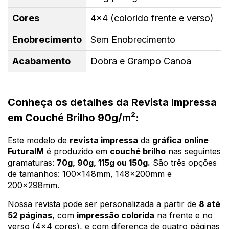
Cores
4x4 (colorido frente e verso)
Enobrecimento
Sem Enobrecimento
Acabamento
Dobra e Grampo Canoa
Conheça os detalhes da Revista Impressa
em Couché Brilho 90g/m²:
Este modelo de
revista impressa
da
gráfica online
FuturaIM
é produzido em
couché brilho
nas seguintes
gramaturas:
70g, 90g, 115g ou 150g.
São três opções
de tamanhos: 100x148mm, 148x200mm e
200x298mm.
Nossa revista pode ser personalizada a partir de
8 até
52 páginas
, com
impressão colorida
na frente e no
verso (4x4 cores), e com diferença de quatro páginas