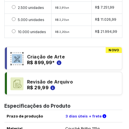
Selecionar 2500 unidades
R$ 7.251,99
2.500 unidades
R$ 2,91/un
Selecionar 5000 unidades
R$ 11.026,99
5.000 unidades
R$ 2,21/un
Selecionar 10000 unidades
R$ 21.994,99
10.000 unidades
R$ 2,20/un
NOVO
Criação de Arte
R$ 899,99
*
Revisão de Arquivo
R$ 29,99
Especificações do Produto
Verifique a
Prazo de produção
3 dias úteis + frete
Material
Couché Brilho 115g