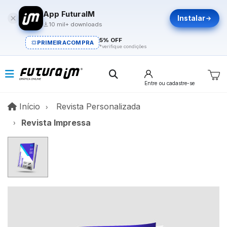
App FuturaIM
Instalar
10 mil+ downloads
5% OFF
PRIMEIRACOMPRA
*verifique condições
Entre
ou cadastre-se
Início
Início
Revista Personalizada
Revista Impressa