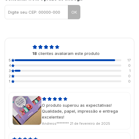
OK
4,9
18
clientes avaliaram este produto
de 5
5
17
4
0
3
1
2
0
1
0
O produto superou as expectativas!
Qualidade, papel, impressão e entrega
excelentes!
Andress********
21 de fevereiro de 2025