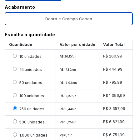
Acabamento
Dobra e Grampo Canoa
Escolha a quantidade
Quantidade
Valor por unidade
Valor Total
Selecionar 10 unidades
R$ 260,99
10 unidades
R$ 26,10/un
Selecionar 25 unidades
R$ 444,99
25 unidades
R$ 17,80/un
Selecionar 50 unidades
R$ 795,99
50 unidades
R$ 15,92/un
Selecionar 100 unidades
R$ 1.396,99
100 unidades
R$ 13,97/un
Selecionar 250 unidades
R$ 3.357,99
250 unidades
R$ 13,44/un
Selecionar 500 unidades
R$ 6.621,99
500 unidades
R$ 13,25/un
Selecionar 1000 unidades
R$ 6.751,99
1.000 unidades
R$ 6,76/un