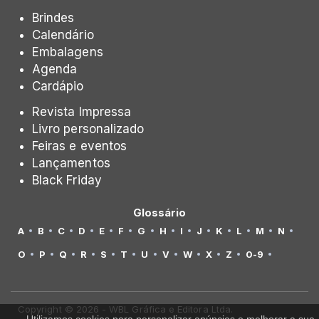
Brindes
Calendário
Embalagens
Agenda
Cardápio
Revista Impressa
Livro personalizado
Feiras e eventos
Lançamentos
Black Friday
Glossário
A
B
C
D
E
F
G
H
I
J
K
L
M
N
O
P
Q
R
S
T
U
V
W
X
Z
0-9
Copyright © 2026 - WBL Gráfica e Editora Ltda.