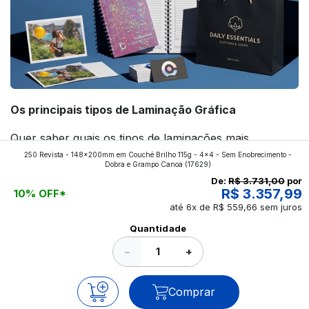
Os principais tipos de Laminação Gráfica
Quer saber quais os tipos de laminações mais
250 Revista - 148x200mm em Couché Brilho 115g - 4x4 - Sem Enobrecimento -
aplicados nos impressos da gráfica FuturaIM? Então,
Dobra e Grampo Canoa
(17629)
continue a leitura que vamos revelar para você!
De:
R$ 3.731,00
por
R$ 3.357,99
10% OFF*
até 6x de R$ 559,66 sem juros
Ver todos os posts
Quantidade
−
+
Comprar