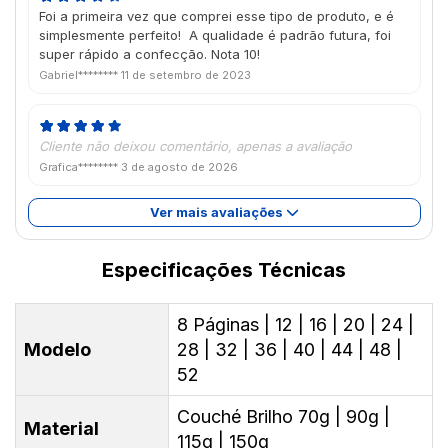
Foi a primeira vez que comprei esse tipo de produto, e é
simplesmente perfeito! A qualidade é padrão futura, foi
super rápido a confecção. Nota 10!
Gabriel********
11 de setembro de 2023
Cliente não deixou comentário, apenas a avaliação
Grafica********
3 de agosto de 2026
Ver mais avaliações
Especificações Técnicas
8 Páginas | 12 | 16 | 20 | 24 |
Modelo
28 | 32 | 36 | 40 | 44 | 48 |
52
Couché Brilho 70g | 90g |
Material
115g | 150g