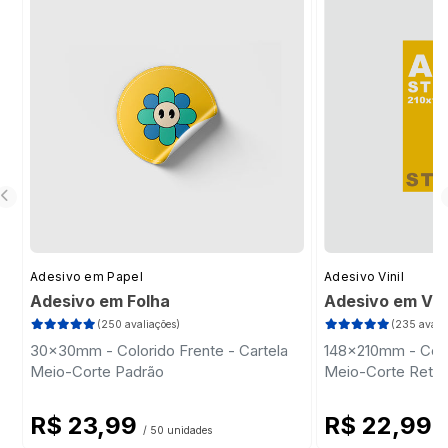
personalizado.
Adesivo em Papel
Adesivo Vinil
Adesivo em Folha
Adesivo em Vini
(250 avaliações)
(235 avalia
30x30mm - Colorido Frente - Cartela
148x210mm - Colo
Meio-Corte Padrão
Meio-Corte Retan
R$ 23,99
R$ 22,99
/ 50 unidades
/ 