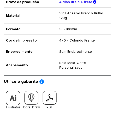
Verifique a
Prazo de produção
4 dias úteis + frete
Vinil Adesivo Branco Brilho
Material
120g
Formato
55x100mm
Cor de Impressão
4x0 - Colorido Frente
Enobrecimento
Sem Enobrecimento
Rolo Meio-Corte
Acabamento
Personalizado
Saiba como utilizar os nossos gabaritos
Utilize o gabarito
Illustrator
Corel Draw
PDF