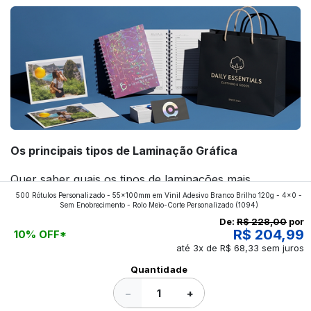
Os principais tipos de Laminação Gráfica
Quer saber quais os tipos de laminações mais
500 Rótulos Personalizado - 55x100mm em Vinil Adesivo Branco Brilho 120g - 4x0 -
aplicados nos impressos da gráfica FuturaIM? Então,
Sem Enobrecimento - Rolo Meio-Corte Personalizado
(1094)
continue a leitura que vamos revelar para você!
De:
R$ 228,00
por
R$ 204,99
10% OFF*
até 3x de R$ 68,33 sem juros
Ver todos os posts
Quantidade
−
+