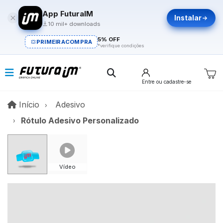
App FuturaIM
Instalar
10 mil+ downloads
5% OFF
PRIMEIRACOMPRA
*verifique condições
Entre
ou cadastre-se
Início
Início
Adesivo
Rótulo Adesivo Personalizado
Vídeo