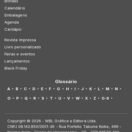
Brindes
Calendário
Embalagens
Agenda
Cardápio
Revista Impressa
Livro personalizado
Feiras e eventos
Lançamentos
Black Friday
Glossário
A
B
C
D
E
F
G
H
I
J
K
L
M
N
O
P
Q
R
S
T
U
V
W
X
Z
0-9
Copyright © 2026 - WBL Gráfica e Editora Ltda.
CNPJ 08.142.850/0001-36 - Rua Prefeito Takume Koike, 499 -
Núcleo Itaim - Ferraz de Vasconcelos - SP - CEP 08538-100