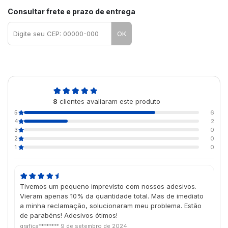
Consultar frete e prazo de entrega
OK
4,8
8
clientes avaliaram este produto
de 5
5
6
4
2
3
0
2
0
1
0
Tivemos um pequeno imprevisto com nossos adesivos.
Vieram apenas 10% da quantidade total. Mas de imediato
a minha reclamação, solucionaram meu problema. Estão
de parabéns! Adesivos ótimos!
grafica********
9 de setembro de 2024