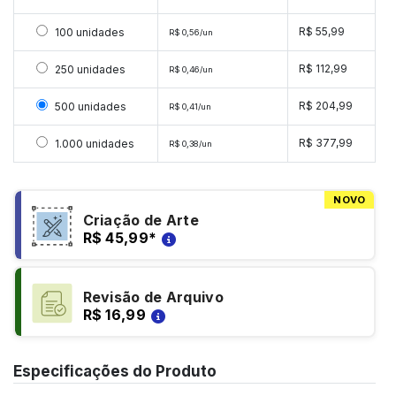
Selecionar 100 unidades
R$ 55,99
100 unidades
R$ 0,56/un
Selecionar 250 unidades
R$ 112,99
250 unidades
R$ 0,46/un
Selecionar 500 unidades
R$ 204,99
500 unidades
R$ 0,41/un
Selecionar 1000 unidades
R$ 377,99
1.000 unidades
R$ 0,38/un
NOVO
Criação de Arte
R$ 45,99
*
Revisão de Arquivo
R$ 16,99
Especificações do Produto