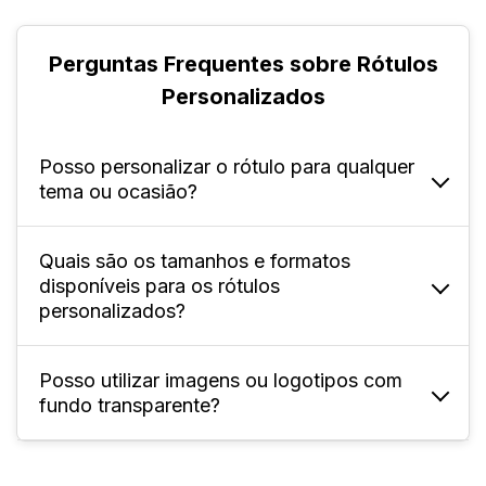
Perguntas Frequentes sobre Rótulos
Personalizados
Posso personalizar o rótulo para qualquer
tema ou ocasião?
Quais são os tamanhos e formatos
Sim, você pode criar a arte do rótulo para
disponíveis para os rótulos
diferentes eventos, presentes, datas
personalizados?
comemorativas ou identidade própria.
Posso utilizar imagens ou logotipos com
Geralmente, há diferentes opções de
fundo transparente?
tamanho e formato de corte; consulte as
opções disponíveis ao fazer o pedido no
site.
Sim, mas atenção: regiões transparentes