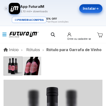
App FuturaIM
Instalar
10 mil+ downloads
5% OFF
PRIMEIRACOMPRA
*verifique condições
Entre
ou cadastre-se
Início
Início
Rótulos
Rótulo para Garrafa de Vinho