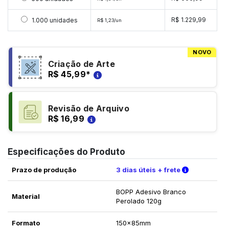
Selecionar 1000 unidades
R$ 1.229,99
1.000 unidades
R$ 1,23/un
NOVO
Criação de Arte
R$ 45,99
*
Revisão de Arquivo
R$ 16,99
Especificações do Produto
Verifique a
Prazo de produção
3 dias úteis + frete
BOPP Adesivo Branco
Material
Perolado 120g
Formato
150x85mm