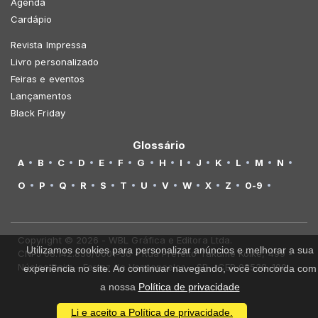
Agenda
Cardápio
Revista Impressa
Livro personalizado
Feiras e eventos
Lançamentos
Black Friday
Glossário
A
B
C
D
E
F
G
H
I
J
K
L
M
N
O
P
Q
R
S
T
U
V
W
X
Z
0-9
Copyright © 2026 - WBL Gráfica e Editora Ltda.
Utilizamos cookies para personalizar anúncios e melhorar a sua
CNPJ 08.142.850/0001-36 - Rua Prefeito Takume Koike, 499 -
Núcleo Itaim - Ferraz de Vasconcelos - SP - CEP 08538-100
experiência no site. Ao continuar navegando, você concorda com
a nossa
Política de privacidade
Li e aceito a Política de privacidade.