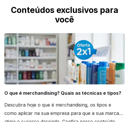
podem receber a cor do material do rótulo ou
Conteúdos exclusivos para
da garrafa, alterando o visual final.
você
O que é merchandising? Quais as técnicas e tipos?
Descubra hoje o que é merchandising, os tipos e
como aplicar na sua empresa para que a sua marca
atinja o sucesso desejado. Confira nosso conteúdo