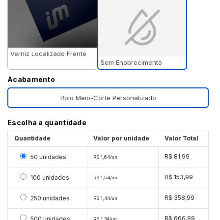
Verniz Localizado Frente
Sem Enobrecimento
Acabamento
Rolo Meio-Corte Personalizado
Escolha a quantidade
Quantidade
Valor por unidade
Valor Total
Selecionar 50 unidades
R$ 81,99
50 unidades
R$ 1,64/un
Selecionar 100 unidades
R$ 153,99
100 unidades
R$ 1,54/un
Selecionar 250 unidades
R$ 358,99
250 unidades
R$ 1,44/un
Selecionar 500 unidades
R$ 666,99
500 unidades
R$ 1,34/un