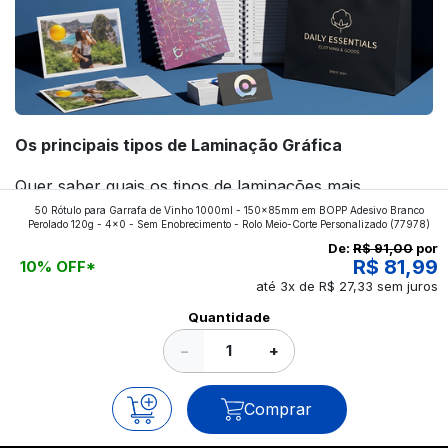
Os principais tipos de Laminação Gráfica
Quer saber quais os tipos de laminações mais
50 Rótulo para Garrafa de Vinho 1000ml - 150x85mm em BOPP Adesivo Branco
aplicados nos impressos da gráfica FuturaIM? Então,
Perolado 120g - 4x0 - Sem Enobrecimento - Rolo Meio-Corte Personalizado
(77978)
continue a leitura que vamos revelar para você!
De:
R$ 91,00
por
R$ 81,99
10% OFF*
até 3x de R$ 27,33 sem juros
Ver todos os posts
Quantidade
−
+
Comprar