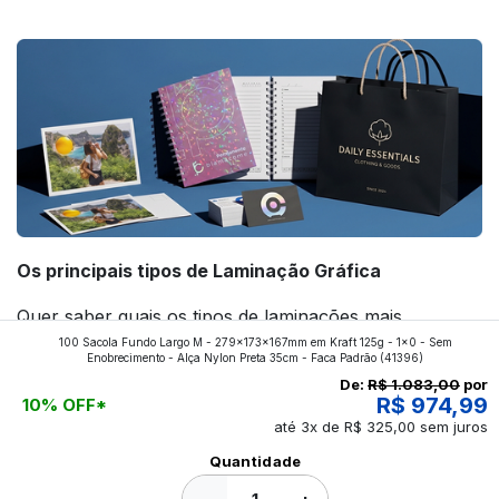
forte! Confira!
Os principais tipos de Laminação Gráfica
Quer saber quais os tipos de laminações mais
100 Sacola Fundo Largo M - 279x173x167mm em Kraft 125g - 1x0 - Sem
aplicados nos impressos da gráfica FuturaIM? Então,
Enobrecimento - Alça Nylon Preta 35cm - Faca Padrão
(41396)
continue a leitura que vamos revelar para você!
De:
R$ 1.083,00
por
R$ 974,99
10% OFF*
até 3x de R$ 325,00 sem juros
Ver todos os posts
Quantidade