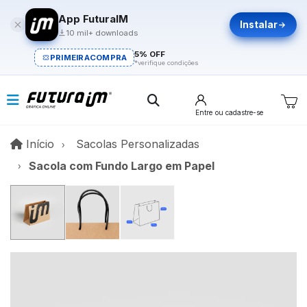
App FuturaIM
Instalar
10 mil+ downloads
5% OFF
PRIMEIRACOMPRA
*verifique condições
Entre
ou cadastre-se
Início
Início
Sacolas Personalizadas
Sacola com Fundo Largo em Papel