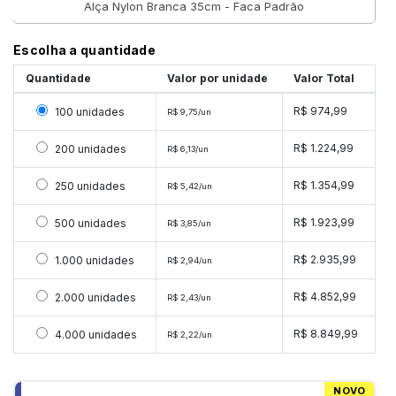
Alça Nylon Branca 35cm - Faca Padrão
Escolha a quantidade
Quantidade
Valor por unidade
Valor Total
Selecionar 100 unidades
R$ 974,99
100 unidades
R$ 9,75/un
Selecionar 200 unidades
R$ 1.224,99
200 unidades
R$ 6,13/un
Selecionar 250 unidades
R$ 1.354,99
250 unidades
R$ 5,42/un
Selecionar 500 unidades
R$ 1.923,99
500 unidades
R$ 3,85/un
Selecionar 1000 unidades
R$ 2.935,99
1.000 unidades
R$ 2,94/un
Selecionar 2000 unidades
R$ 4.852,99
2.000 unidades
R$ 2,43/un
Selecionar 4000 unidades
R$ 8.849,99
4.000 unidades
R$ 2,22/un
NOVO