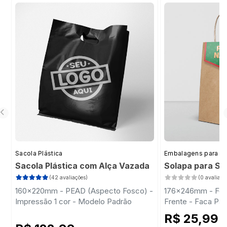
Sacola Plástica
Embalagens para D
Sacola Plástica com Alça Vazada
Solapa para Sa
(42 avaliações)
(0 avaliaçõ
160x220mm - PEAD (Aspecto Fosco) -
176x246mm - Feliz
Impressão 1 cor - Modelo Padrão
Frente - Faca Pa
R$ 25,99
/ 