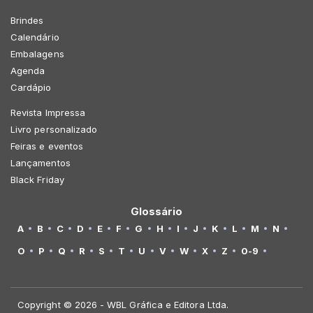
Brindes
Calendário
Embalagens
Agenda
Cardápio
Revista Impressa
Livro personalizado
Feiras e eventos
Lançamentos
Black Friday
Glossário
A
B
C
D
E
F
G
H
I
J
K
L
M
N
O
P
Q
R
S
T
U
V
W
X
Z
0-9
Copyright © 2026 - WBL Gráfica e Editora Ltda.