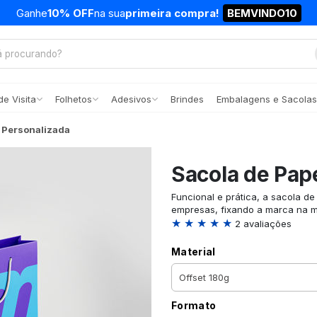
Ganhe
10% OFF
na sua
primeira compra!
BEMVINDO10
e Visita
Folhetos
Adesivos
Brindes
Embalagens e Sacolas
l Personalizada
Sacola de Pap
Funcional e prática, a sacola d
empresas, fixando a marca na m
★ ★ ★ ★ ★
2 avaliações
Material
Formato