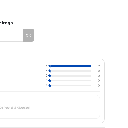
entrega
OK
5
2
4
0
3
0
2
0
1
0
penas a avaliação