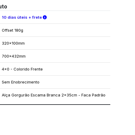
uto
Verifique as condições de entrega
10 dias úteis + frete
Offset 180g
320x100mm
700x432mm
4x0 - Colorido Frente
Sem Enobrecimento
Alça Gorgurão Escama Branca 2x35cm - Faca Padrão
mo utilizar os nossos gabaritos