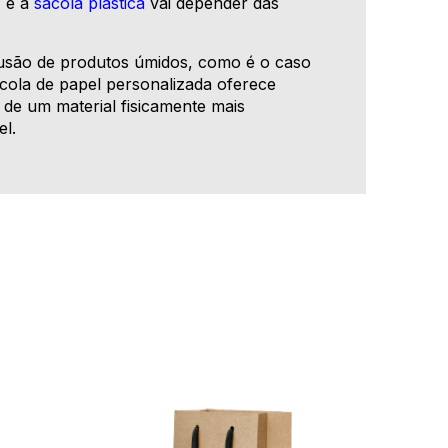
a
e a
sacola plástica
vai depender das
clusão de produtos úmidos, como é o caso
cola de papel personalizada oferece
 de um material fisicamente mais
el.