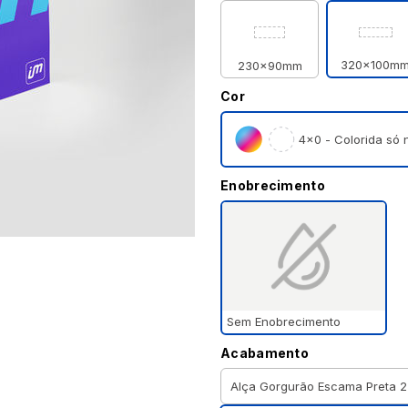
320x100m
230x90mm
Cor
4×0 - Colorida só n
Enobrecimento
Sem Enobrecimento
Acabamento
Alça Gorgurão Escama Preta 