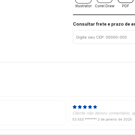
Illustrator
Corel Draw
PDF
Consultar frete e prazo de 
Cliente não deixou comentário, a
53.553.********
2 de janeiro de 2025