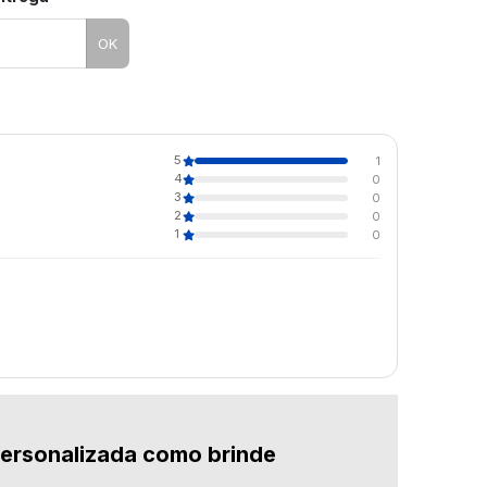
OK
5
1
4
0
3
0
2
0
1
0
personalizada como brinde