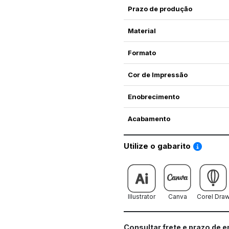
Prazo de produção
Material
Formato
Cor de Impressão
Enobrecimento
Acabamento
Saiba co
Utilize o gabarito
Illustrator
Canva
Corel Dra
Consultar frete e prazo de 