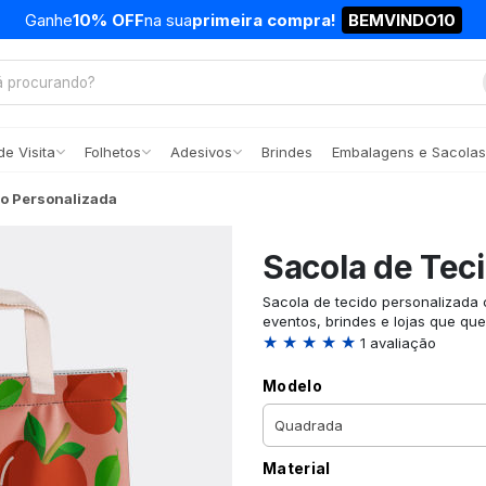
Ganhe
10% OFF
na sua
primeira compra!
BEMVINDO10
e Visita
Folhetos
Adesivos
Brindes
Embalagens e Sacolas
do Personalizada
Sacola de Tec
Sacola de tecido personalizada c
eventos, brindes e lojas que que
★ ★ ★ ★ ★
1 avaliação
Modelo
Material