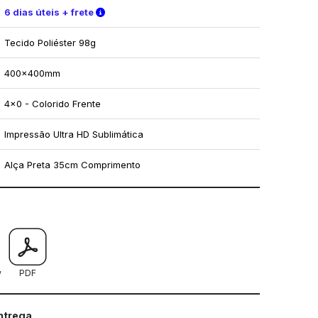
Verifique as condições de entrega
6 dias úteis + frete
Tecido Poliéster 98g
400x400mm
4x0 - Colorido Frente
Impressão Ultra HD Sublimática
Alça Preta 35cm Comprimento
mo utilizar os nossos gabaritos
w
PDF
entrega