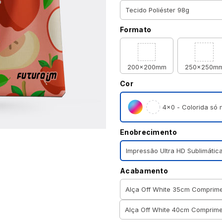
Formato
200x200mm
250x250m
Cor
4×0 - Colorida só n
Enobrecimento
Impressão Ultra HD Sublimátic
Acabamento
Alça Off White 35cm Comprim
Alça Off White 40cm Comprim