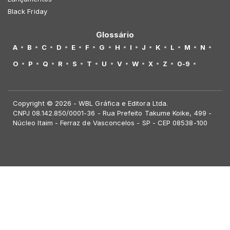
Black Friday
Glossário
A
B
C
D
E
F
G
H
I
J
K
L
M
N
O
P
Q
R
S
T
U
V
W
X
Z
0-9
Copyright © 2026 - WBL Gráfica e Editora Ltda.
CNPJ 08.142.850/0001-36 - Rua Prefeito Takume Koike, 499 -
Núcleo Itaim - Ferraz de Vasconcelos - SP - CEP 08538-100