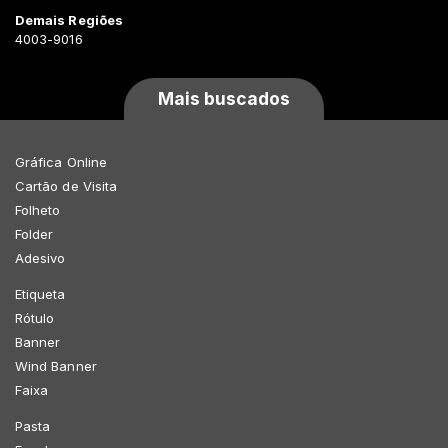
Demais Regiões
4003-9016
Mais buscados
Gráfica Online
Cartão de Visita
Folheto
Folder
Adesivo
Etiqueta
Rótulo
Banner
Wind Banner
Faixa
Pasta