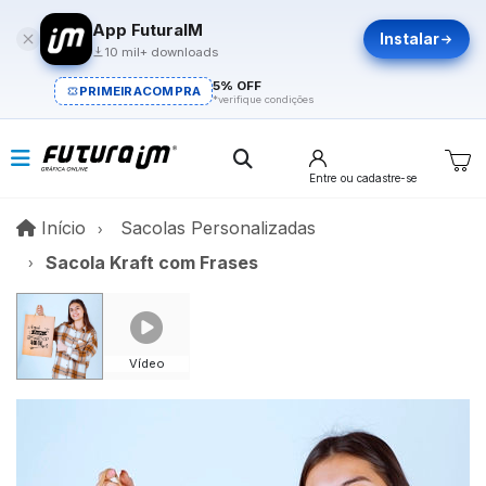
App FuturaIM
Instalar
10 mil+ downloads
5% OFF
PRIMEIRACOMPRA
*verifique condições
Entre
ou cadastre-se
Início
Início
Sacolas Personalizadas
Sacola Kraft com Frases
Vídeo