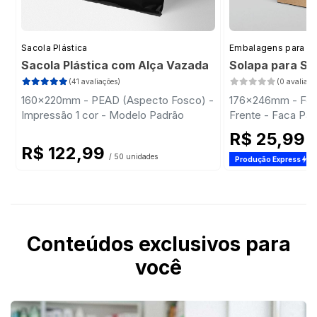
Sacola Plástica
Embalagens para D
Sacola Plástica com Alça Vazada
Solapa para Sa
(41 avaliações)
(0 avaliaçõ
160x220mm - PEAD (Aspecto Fosco) -
176x246mm - Feliz
Impressão 1 cor - Modelo Padrão
Frente - Faca Pa
R$ 25,99
/ 
R$ 122,99
/ 50 unidades
Produção Express
Conteúdos exclusivos para
você