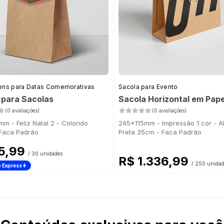
ns para Datas Comemorativas
Sacola para Evento
 para Sacolas
Sacola Horizontal em Pape
(0 avaliações)
(0 avaliações)
m - Feliz Natal 2 - Colorido
245x115mm - Impressão 1 cor - A
 Faca Padrão
Preta 35cm - Faca Padrão
5,99
/ 30 unidades
R$ 1.336,99
/ 250 unida
 Express