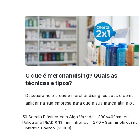
O que é merchandising? Quais as
técnicas e tipos?
Descubra hoje o que é merchandising, os tipos e como
aplicar na sua empresa para que a sua marca atinja o
sucesso desejado. Confira nosso conteúdo agora
50 Sacola Plástica com Alça Vazada - 300x400mm em
mesmo!
Polietileno PEAD 0,13 mm - Branco - 2x0 - Sem Enobrecime
- Modelo Padrão
(69809)