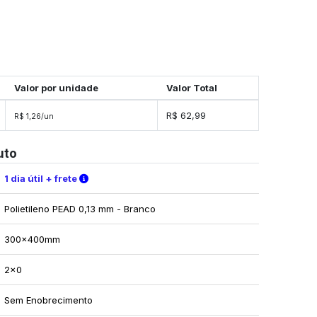
Valor por unidade
Valor Total
R$ 62,99
R$ 1,26/un
uto
Verifique as condições de entrega
1 dia útil + frete
Polietileno PEAD 0,13 mm - Branco
300x400mm
2x0
Sem Enobrecimento