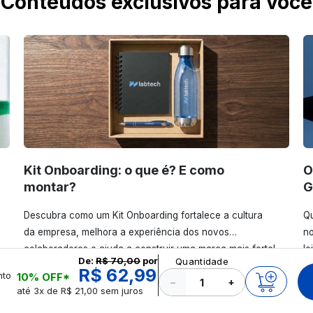
Conteúdos exclusivos para você
Kit Onboarding: o que é? E como
O
montar?
G
Descubra como um Kit Onboarding fortalece a cultura
Qu
da empresa, melhora a experiência dos novos
no
colaboradores e ajuda a construir uma marca mais forte!
le
De:
R$ 70,00
por
Quantidade
Confira!
R$ 62,99
nto
10% OFF*
−
+
até 3x de R$ 21,00 sem juros