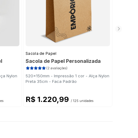
Sacola de Papel
Sacolas Pe
l
Sacola de Papel Personalizada
Sacola c
(2 avaliações)
lça Nylon
520x150mm - Impressão 1 cor - Alça Nylon
173x167mm 
Preta 35cm - Faca Padrão
Preta 35cm
R$ 1.220,99
R$ 9
des
/ 125 unidades