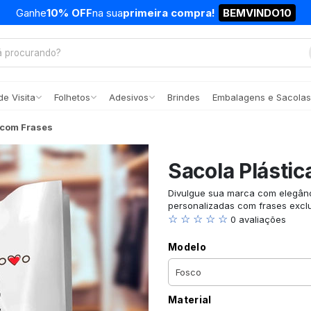
Ganhe
10% OFF
na sua
primeira compra!
BEMVINDO10
e Visita
Folhetos
Adesivos
Brindes
Embalagens e Sacolas
 com Frases
Sacola Plásti
Divulgue sua marca com elegânci
personalizadas com frases exclu
☆ ☆ ☆ ☆ ☆
0 avaliações
Modelo
Material