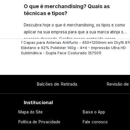
O que é merchandising? Quais as
técnicas e tipos?
Descubra hoje o que é merchandising, os tipos e como
aplicar na sua empresa para que a sua marca atinja o
sucesso desejado. Confira nosso conteúdo agora
1 Capas para Antenas Antifurto - 450x1200mm em Dryfit 8
mesmo!
Elástano e 92% Poliéster 140g - 4x4 - Impressão Ultra HD
Sublimática - Dupla Face Costurado
(67501)
Balcões de Retirada
Revisão de
Institucional
Mapa do Site
Baixe o App
Política de Privacidade
Fale conosco