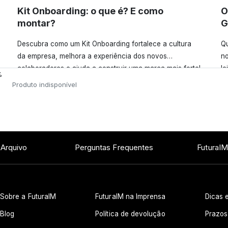
Kit Onboarding: o que é? E como
O
montar?
G
Descubra como um Kit Onboarding fortalece a cultura
Qu
da empresa, melhora a experiência dos novos
no
colaboradores e ajuda a construir uma marca mais forte!
le
%
Confira!
Produto indisponível
 Arquivo
Perguntas Frequentes
FuturaIM
Sobre a FuturaIM
FuturaIM na Imprensa
Dicas e
Blog
Política de devolução
Prazos