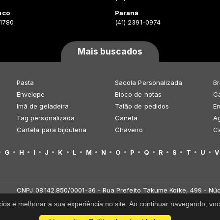
uco
Paraná
-1780
(41) 2391-0974
Mais buscados
Pasta
Sacola Personalizada
Br
Envelope
Bloco de notas
Ca
Imã de geladeira
Talão de pedidos
E
Tag personalizada
Caneta
A
Cartela para bijouteria
Chaveiro
C
G
H
I
J
K
L
M
N
O
P
Q
R
S
T
U
V
CNPJ 08.142.850/0001-36 - Rua Prefeito Takume Koike, 499 - Núc
cios e melhorar a sua experiência no site. Ao continuar navegando, 