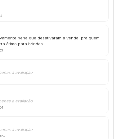
24
novamente pena que desativaram a venda, pra quem
ra ótimo para brindes
23
penas a avaliação
penas a avaliação
24
penas a avaliação
024