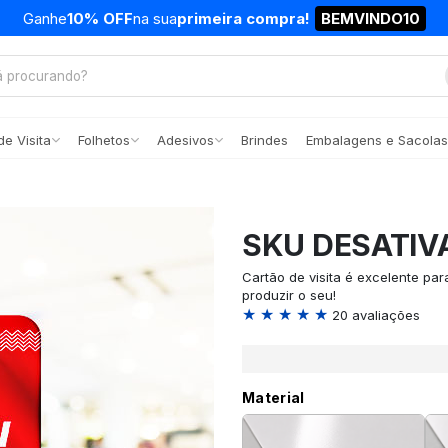
Ganhe
10% OFF
na sua
primeira compra!
BEMVINDO10
e Visita
Folhetos
Adesivos
Brindes
Embalagens e Sacolas
SKU DESATIV
Cartão de visita é excelente pa
produzir o seu!
★ ★ ★ ★ ★
20 avaliações
Material