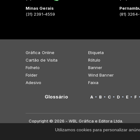
Minas Gerais
Pernamb
(31) 2391-4559
(81) 3264
Gráfica Online
Etiqueta
Cartão de Visita
Rótulo
Folheto
Banner
Folder
Wind Banner
Adesivo
Faixa
Glossário
A
B
C
D
E
F
Copyright © 2026 - WBL Gráfica e Editora Ltda.
Utilizamos cookies para personalizar anún