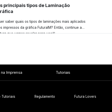
s principais tipos de Laminação
ráfica
er saber quais os tipos de laminações mais aplicados
s impressos da gráfica FuturaIM? Então, continue a
itura que vamos revelar para você!
Ver todos os posts
 na Imprensa
Tutoriais
 Tutoriais
Regulamento
Futura Lovers