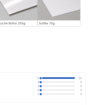
uché Brilho 250g
Sulfite 75g
5
20
4
0
3
0
2
0
1
0