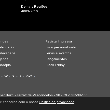
Demais Regiões
4003-9016
indes
Revista Impressa
lendário
Livro personalizado
mbalagens
Feiras e eventos
genda
Lançamentos
ardápio
Black Friday
W
X
Z
0-9
leo Itaim - Ferraz de Vasconcelos - SP - CEP 08538-100
você concorda com a nossa
Política de privacidade