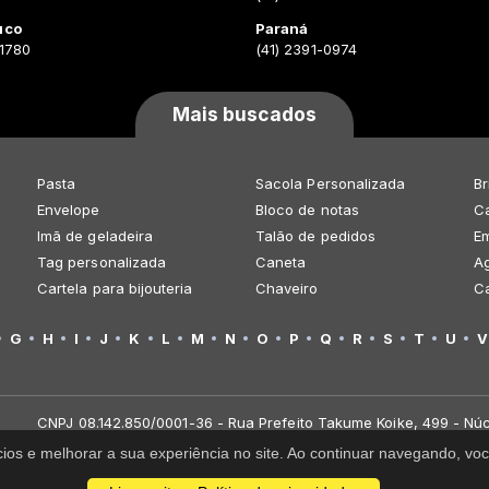
uco
Paraná
-1780
(41) 2391-0974
Mais buscados
Pasta
Sacola Personalizada
Br
Envelope
Bloco de notas
Ca
Imã de geladeira
Talão de pedidos
E
Tag personalizada
Caneta
A
Cartela para bijouteria
Chaveiro
C
G
H
I
J
K
L
M
N
O
P
Q
R
S
T
U
V
CNPJ 08.142.850/0001-36 - Rua Prefeito Takume Koike, 499 - Núc
cios e melhorar a sua experiência no site. Ao continuar navegando, 