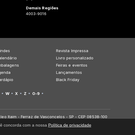
Demais Regiões
4003-9016
indes
Revista Impressa
lendário
Livro personalizado
mbalagens
Feiras e eventos
genda
Lançamentos
ardápio
Black Friday
W
X
Z
0-9
leo Itaim - Ferraz de Vasconcelos - SP - CEP 08538-100
você concorda com a nossa
Política de privacidade