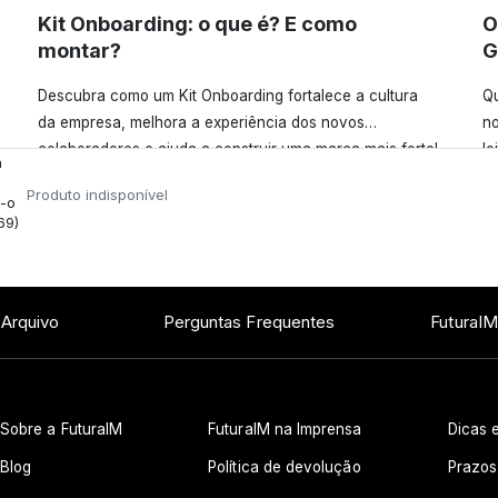
Kit Onboarding: o que é? E como
O
montar?
G
Descubra como um Kit Onboarding fortalece a cultura
Qu
da empresa, melhora a experiência dos novos
no
colaboradores e ajuda a construir uma marca mais forte!
le
a
Confira!
Produto indisponível
e-o
69)
 Arquivo
Perguntas Frequentes
FuturaIM
Sobre a FuturaIM
FuturaIM na Imprensa
Dicas e
Blog
Política de devolução
Prazos