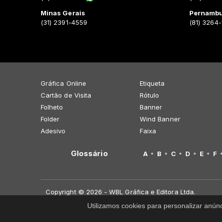
Minas Gerais
Pernamb
(31) 2391-4559
(81) 3264
Gráfica Online
Etiqueta
Cartão de Visita
Rótulo
Folheto
Banner
Folder
Wind Banner
Adesivo
Faixa
Glossário
A
B
C
D
E
F
Copyright © 2026 - WBL Gráfica e Editora Ltda.
Utilizamos cookies para personalizar anún