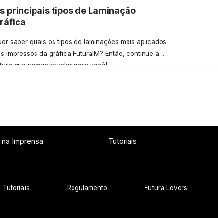
s principais tipos de Laminação
ráfica
er saber quais os tipos de laminações mais aplicados
s impressos da gráfica FuturaIM? Então, continue a
itura que vamos revelar para você!
Ver todos os posts
 na Imprensa
Tutoriais
 Tutoriais
Regulamento
Futura Lovers