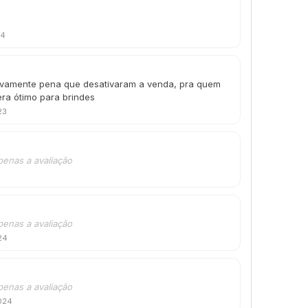
24
novamente pena que desativaram a venda, pra quem
ra ótimo para brindes
23
penas a avaliação
penas a avaliação
24
penas a avaliação
024