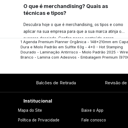
O que é merchandising? Quais as
técnicas e tipos?
Descubra hoje o que é merchandising, os tipos e como
aplicar na sua empresa para que a sua marca atinja o
sucesso desejado. Confira nosso conteúdo agora
1 Agenda Premium Planner Orgânica - 148x210mm em Cap
mesmo!
Dura e Miolo Padrão em Sulfite 63g - 4x0 - Hot Stamping
Dourado - Laminação Antirrisco - Miolo Padrão 2025 - Wir
Branco - Lamina com Adesivos - Embalagem Premium
(970
Balcões de Retirada
Revisão de
Institucional
Mapa do Site
Baixe o App
Política de Privacidade
Fale conosco