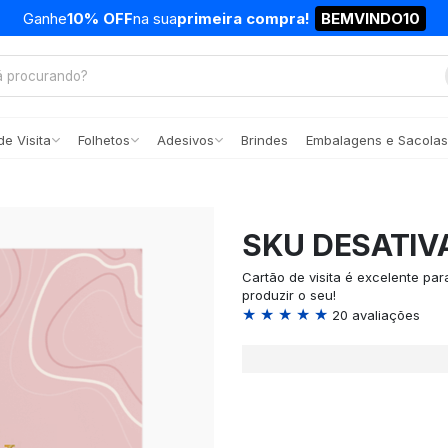
Ganhe
10% OFF
na sua
primeira compra!
BEMVINDO10
e Visita
Folhetos
Adesivos
Brindes
Embalagens e Sacolas
SKU DESATIV
Cartão de visita é excelente pa
produzir o seu!
★ ★ ★ ★ ★
20 avaliações