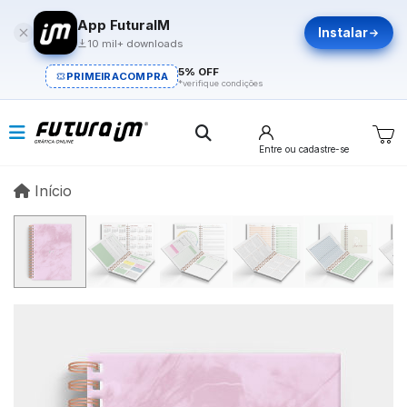
App FuturaIM
Instalar
10 mil+ downloads
5% OFF
PRIMEIRACOMPRA
*verifique condições
Entre
ou cadastre-se
Início
Início