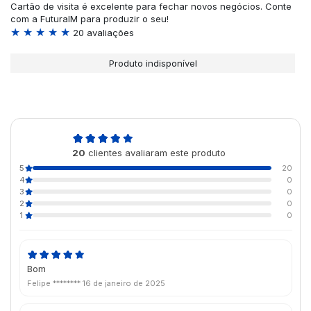
Cartão de visita é excelente para fechar novos negócios. Conte
com a FuturaIM para produzir o seu!
★ ★ ★ ★ ★
20 avaliações
Produto indisponível
5,0
20
clientes avaliaram este produto
de 5
5
20
4
0
3
0
2
0
1
0
Bom
Felipe ********
16 de janeiro de 2025