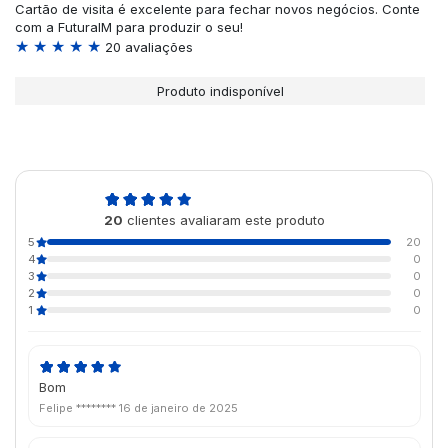
Cartão de visita é excelente para fechar novos negócios. Conte
com a FuturaIM para produzir o seu!
★ ★ ★ ★ ★
20 avaliações
Produto indisponível
5,0
20
clientes avaliaram este produto
de 5
5
20
4
0
3
0
2
0
1
0
Bom
Felipe ********
16 de janeiro de 2025