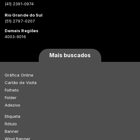
(41) 2391-0974
Rio Grande do Sul
(51) 2797-0207
Demais Regiões
4003-9016
Mais buscados
Gráfica Online
Cartão de Visita
Folheto
Folder
Adesivo
Etiqueta
Rótulo
Banner
Wind Banner