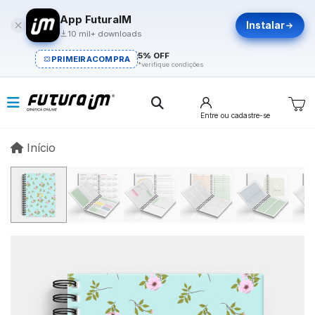
App FuturaIM
Instalar
10 mil+ downloads
5% OFF
PRIMEIRACOMPRA
*verifique condições
Entre
ou cadastre-se
Início
Início