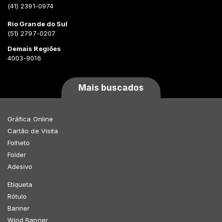
(41) 2391-0974
Rio Grande do Sul
(51) 2797-0207
Demais Regiões
4003-9016
Mais buscados
Gráfica Online
Cartão de Visita
Folheto
Folder
Adesivo
Etiqueta
Rótulo
Banner
Wind Banner