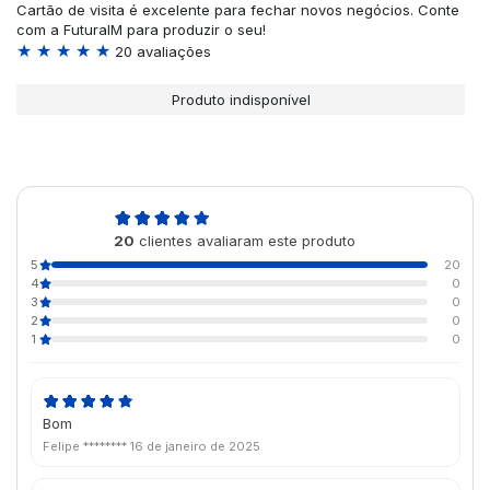
Cartão de visita é excelente para fechar novos negócios. Conte
com a FuturaIM para produzir o seu!
★ ★ ★ ★ ★
20 avaliações
Produto indisponível
5,0
20
clientes avaliaram este produto
de 5
5
20
4
0
3
0
2
0
1
0
Bom
Felipe ********
16 de janeiro de 2025