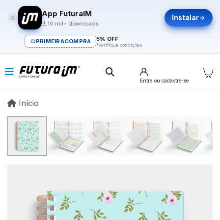
App FuturaIM
Instalar
10 mil+ downloads
5% OFF
PRIMEIRACOMPRA
*verifique condições
Entre
ou cadastre-se
Início
Início