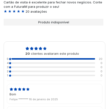
Cartão de visita é excelente para fechar novos negócios. Conte
com a FuturaIM para produzir o seu!
★ ★ ★ ★ ★
20 avaliações
Produto indisponível
5,0
20
clientes avaliaram este produto
de 5
5
20
4
0
3
0
2
0
1
0
Bom
Felipe ********
16 de janeiro de 2025