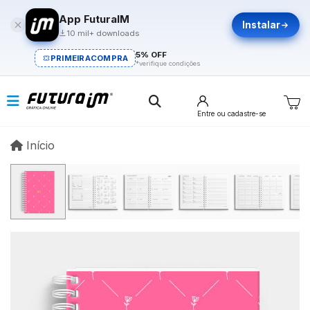
App FuturaIM
Instalar
10 mil+ downloads
5% OFF
PRIMEIRACOMPRA
*verifique condições
Entre
ou cadastre-se
Início
Início