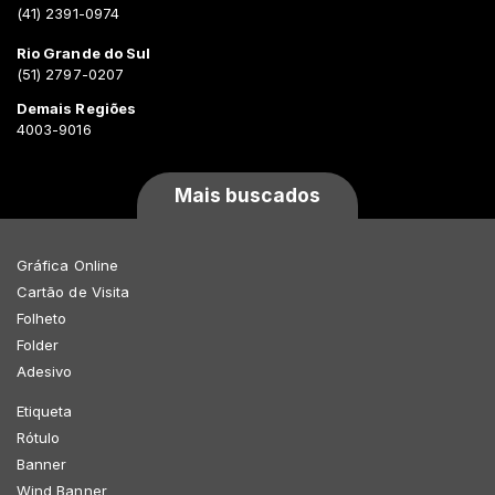
(41) 2391-0974
Rio Grande do Sul
(51) 2797-0207
Demais Regiões
4003-9016
Mais buscados
Gráfica Online
Cartão de Visita
Folheto
Folder
Adesivo
Etiqueta
Rótulo
Banner
Wind Banner