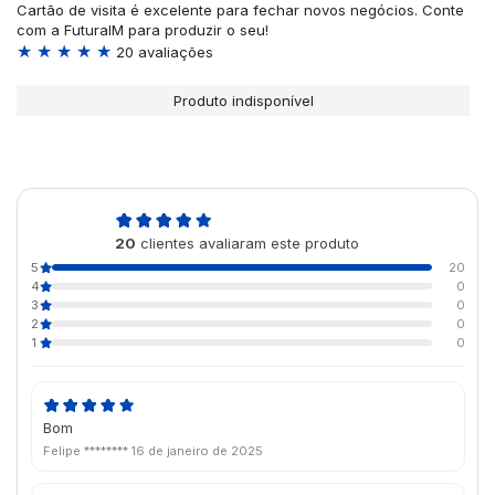
Cartão de visita é excelente para fechar novos negócios. Conte
com a FuturaIM para produzir o seu!
★ ★ ★ ★ ★
20 avaliações
Produto indisponível
5,0
20
clientes avaliaram este produto
de 5
5
20
4
0
3
0
2
0
1
0
Bom
Felipe ********
16 de janeiro de 2025