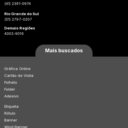
(41) 2391-0974
Rio Grande do Sul
(51) 2797-0207
Demais Regiões
4003-9016
Mais buscados
Gráfica Online
Cartão de Visita
Folheto
Folder
Adesivo
Etiqueta
Rótulo
Banner
Wind Banner