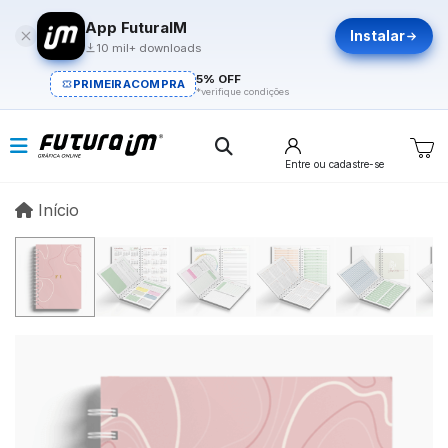
App FuturaIM
Instalar
10 mil+ downloads
5% OFF
PRIMEIRACOMPRA
*verifique condições
Entre
ou cadastre-se
Início
Início