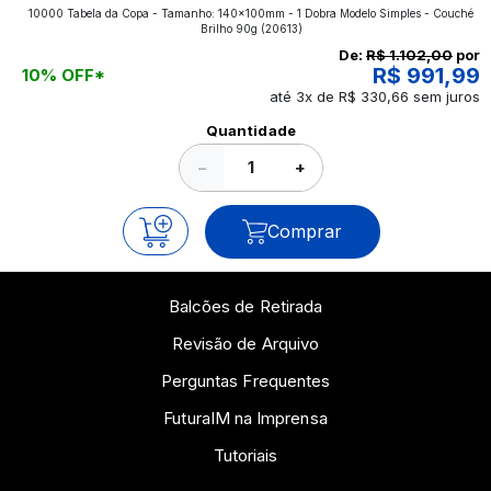
10000 Tabela da Copa - Tamanho: 140x100mm - 1 Dobra Modelo Simples - Couché
aplicados nos impressos da gráfica FuturaIM? Então,
Brilho 90g
(20613)
continue a leitura que vamos revelar para você!
De:
R$ 1.102,00
por
R$ 991,99
10% OFF*
até 3x de R$ 330,66 sem juros
Ver todos os posts
Quantidade
−
+
Comprar
Balcões de Retirada
Revisão de Arquivo
Perguntas Frequentes
FuturaIM na Imprensa
Tutoriais