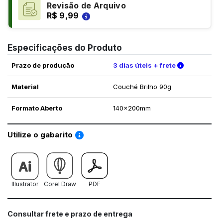
Revisão de Arquivo
R$ 9,99
Especificações do Produto
Verifique a
Prazo de produção
3 dias úteis + frete
Material
Couché Brilho 90g
Formato Aberto
140x200mm
Saiba como utilizar os nossos gabaritos
Utilize o gabarito
Illustrator
Corel Draw
PDF
Consultar frete e prazo de entrega