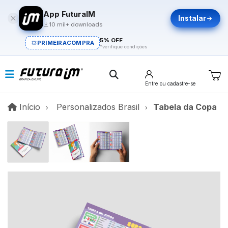
App FuturaIM
Instalar
10 mil+ downloads
5% OFF
PRIMEIRACOMPRA
*verifique condições
Entre
ou cadastre-se
Início
Início
Personalizados Brasil
Tabela da Copa