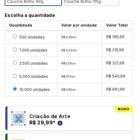
Couché Brilho 90g
Couché Brilho 115g
Escolha a quantidade
Quantidade
Valor por unidade
Valor Total
Selecionar 500 unidades
R$ 195,99
500 unidades
R$ 0,40/un
Selecionar 1000 unidades
R$ 215,99
1.000 unidades
R$ 0,22/un
Selecionar 2500 unidades
R$ 321,99
2.500 unidades
R$ 0,13/un
Selecionar 5000 unidades
R$ 540,99
5.000 unidades
R$ 0,11/un
Selecionar 10000 unidades
R$ 991,99
10.000 unidades
R$ 0,10/un
NOVO
Criação de Arte
R$ 29,99
*