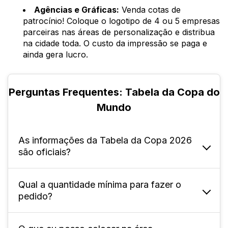
Agências e Gráficas:
Venda cotas de
patrocínio! Coloque o logotipo de 4 ou 5 empresas
parceiras nas áreas de personalização e distribua
na cidade toda. O custo da impressão se paga e
ainda gera lucro.
Perguntas Frequentes: Tabela da Copa do
Mundo
As informações da Tabela da Copa 2026
são oficiais?
Qual a quantidade mínima para fazer o
Sim! Nossa equipe de design monta as
pedido?
chaves, datas e horários dos jogos
baseando-se rigorosamente nos dados
oficiais divulgados pelo site da FIFA. Você