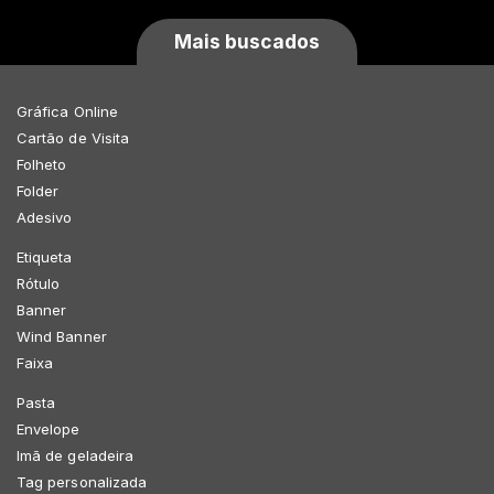
Mais buscados
Gráfica Online
Cartão de Visita
Folheto
Folder
Adesivo
Etiqueta
Rótulo
Banner
Wind Banner
Faixa
Pasta
Envelope
Imã de geladeira
Tag personalizada