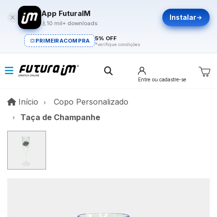
App FuturaIM
Instalar
10 mil+ downloads
5% OFF
PRIMEIRACOMPRA
*verifique condições
Entre
ou cadastre-se
Início
Início
Copo Personalizado
Taça de Champanhe