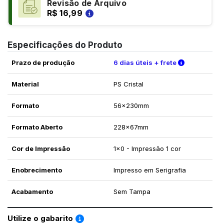
Revisão de Arquivo
R$ 16,99
Especificações do Produto
Verifique a
Prazo de produção
6 dias úteis + frete
Material
PS Cristal
Formato
56x230mm
Formato Aberto
228x67mm
Cor de Impressão
1x0 - Impressão 1 cor
Enobrecimento
Impresso em Serigrafia
Acabamento
Sem Tampa
Saiba como utilizar os nossos gabaritos
Utilize o gabarito