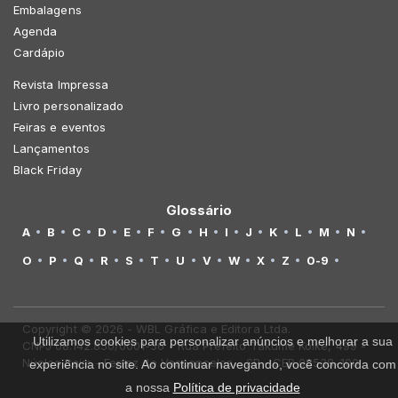
Embalagens
Agenda
Cardápio
Revista Impressa
Livro personalizado
Feiras e eventos
Lançamentos
Black Friday
Glossário
A
B
C
D
E
F
G
H
I
J
K
L
M
N
O
P
Q
R
S
T
U
V
W
X
Z
0-9
Copyright © 2026 - WBL Gráfica e Editora Ltda.
Utilizamos cookies para personalizar anúncios e melhorar a sua
CNPJ 08.142.850/0001-36 - Rua Prefeito Takume Koike, 499 -
Núcleo Itaim - Ferraz de Vasconcelos - SP - CEP 08538-100
experiência no site. Ao continuar navegando, você concorda com
a nossa
Política de privacidade