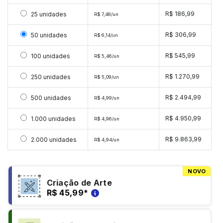
Selecionar 25 unidades
R$ 186,99
25 unidades
R$ 7,48/un
Selecionar 50 unidades
R$ 306,99
50 unidades
R$ 6,14/un
Selecionar 100 unidades
R$ 545,99
100 unidades
R$ 5,46/un
Selecionar 250 unidades
R$ 1.270,99
250 unidades
R$ 5,09/un
Selecionar 500 unidades
R$ 2.494,99
500 unidades
R$ 4,99/un
Selecionar 1000 unidades
R$ 4.950,99
1.000 unidades
R$ 4,96/un
Selecionar 2000 unidades
R$ 9.863,99
2.000 unidades
R$ 4,94/un
NOVO
Criação de Arte
R$ 45,99
*