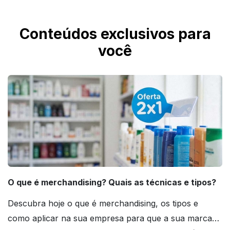
qualidade e funcionalidade de uma
Elas são produzidas em PS — Poliestireno
convencional.
—, um tipo de plástico rígido, conhecido por
Conteúdos exclusivos para
sua semelhança com o vidro, mas com maior
você
resistência ao impacto.
O que é merchandising? Quais as técnicas e tipos?
Descubra hoje o que é merchandising, os tipos e
como aplicar na sua empresa para que a sua marca