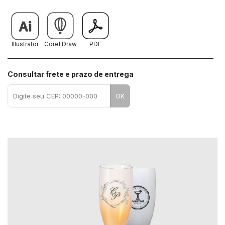
Illustrator
Corel Draw
PDF
Consultar frete e prazo de entrega
OK