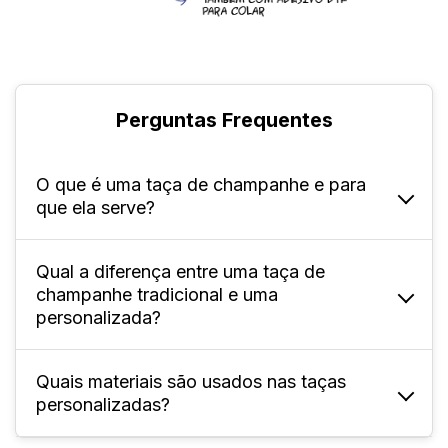
Perguntas Frequentes
O que é uma taça de champanhe e para
que ela serve?
Qual a diferença entre uma taça de
Ela é uma taça especialmente projetada para
champanhe tradicional e uma
servir champanhe e outros espumantes. Com
personalizada?
um formato conhecido chamado flûte — que
é alto e estreito —, auxilia na preservação da
Quais materiais são usados nas taças
A principal diferença está na estética entre
efervescência e na concentração dos aromas
personalizadas?
ambos: a taça personalizada oferece
do champanhe.
exclusividade na sua produção, sem perder a