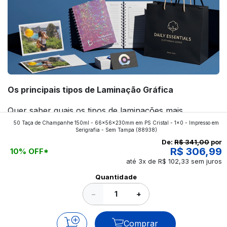
Os principais tipos de Laminação Gráfica
Quer saber quais os tipos de laminações mais
50 Taça de Champanhe 150ml - 66x56x230mm em PS Cristal - 1x0 - Impresso em
aplicados nos impressos da gráfica FuturaIM? Então,
Serigrafia - Sem Tampa
(88938)
continue a leitura que vamos revelar para você!
De:
R$ 341,00
por
R$ 306,99
10% OFF*
até 3x de R$ 102,33 sem juros
Ver todos os posts
Quantidade
−
+
Comprar