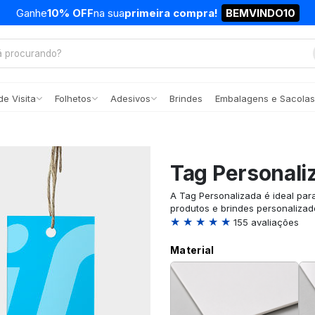
Ganhe
10% OFF
na sua
primeira compra!
BEMVINDO10
e Visita
Folhetos
Adesivos
Brindes
Embalagens e Sacolas
Tag Personali
A Tag Personalizada é ideal par
produtos e brindes personalizad
★ ★ ★ ★ ★
155 avaliações
Material