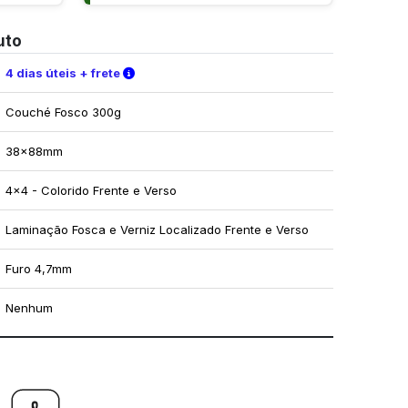
uto
Verifique as condições de entrega
4 dias úteis + frete
Couché Fosco 300g
38x88mm
4x4 - Colorido Frente e Verso
Laminação Fosca e Verniz Localizado Frente e Verso
Furo 4,7mm
Nenhum
mo utilizar os nossos gabaritos