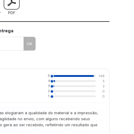
w
PDF
entrega
OK
5
148
4
5
3
2
2
0
1
0
as elogiaram a qualidade do material e a impressão,
 agilidade no envio, com alguns recebendo seus
gera ao ser recebido, refletindo um resultado que