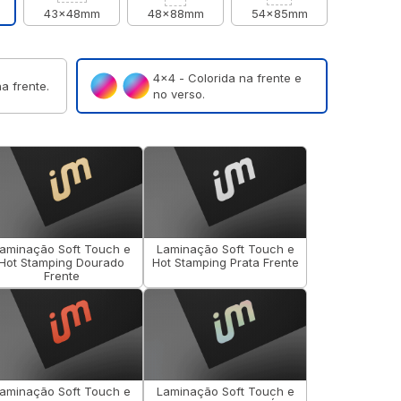
43x48mm
48x88mm
54x85mm
4×4 - Colorida na frente e
a frente.
no verso.
aminação Soft Touch e
Laminação Soft Touch e
Hot Stamping Dourado
Hot Stamping Prata Frente
Frente
aminação Soft Touch e
Laminação Soft Touch e