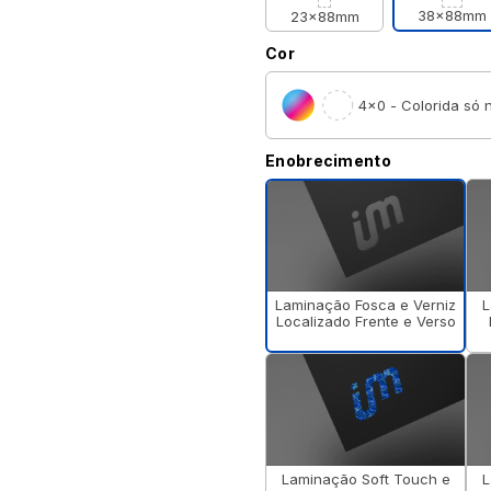
38x88mm
23x88mm
Cor
4×0 - Colorida só n
Enobrecimento
Laminação Fosca e Verniz
L
Localizado Frente e Verso
Laminação Soft Touch e
L