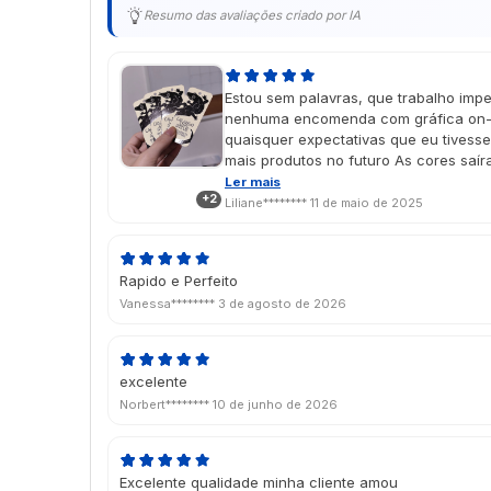
Resumo das avaliações criado por IA
Estou sem palavras, que trabalho impe
nenhuma encomenda com gráfica on-l
quaisquer expectativas que eu tivess
mais produtos no futuro As cores saí
imaginei no design, e o vinil localiza
Ler mais
+2
É um presente de dia das mães e cheg
Liliane********
11 de maio de 2025
aprovado porque ela amou 🥹💖
Rapido e Perfeito
Vanessa********
3 de agosto de 2026
excelente
Norbert********
10 de junho de 2026
Excelente qualidade minha cliente amou