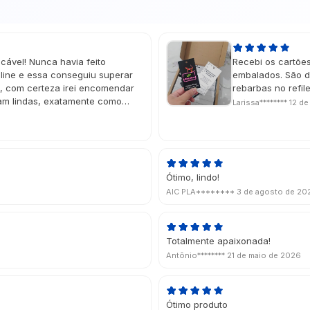
cável! Nunca havia feito
Recebi os cartõe
ine e essa conseguiu superar
embalados. São d
e, com certeza irei encomendar
rebarbas no refi
ram lindas, exatamente como
Larissa********
12 de
do deu um charme muito especial!
ou na data perfeita, super
Ótimo, lindo!
AIC PLA********
3 de agosto de 20
Totalmente apaixonada!
Antônio********
21 de maio de 2026
Ótimo produto