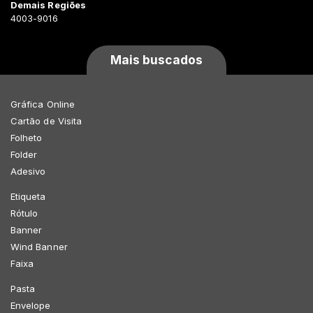
Demais Regiões
4003-9016
Mais buscados
Gráfica Online
Cartão de Visita
Folheto
Folder
Adesivo
Etiqueta
Rótulo
Banner
Wind Banner
Faixa
Pasta
Envelope