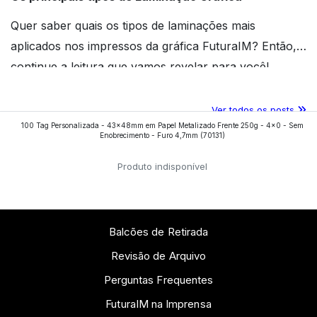
Quer saber quais os tipos de laminações mais
aplicados nos impressos da gráfica FuturaIM? Então,
continue a leitura que vamos revelar para você!
Ver todos os posts
100 Tag Personalizada - 43x48mm em Papel Metalizado Frente 250g - 4x0 - Sem
Enobrecimento - Furo 4,7mm
(70131)
Produto indisponível
Balcões de Retirada
Revisão de Arquivo
Perguntas Frequentes
FuturaIM na Imprensa