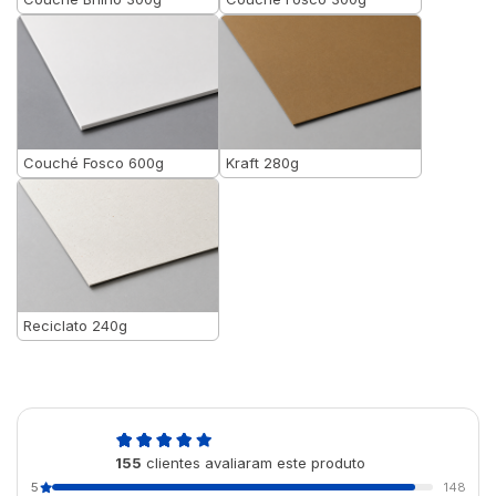
Couché Fosco 600g
Kraft 280g
Reciclato 240g
4,9
155
clientes avaliaram este produto
de 5
5
148