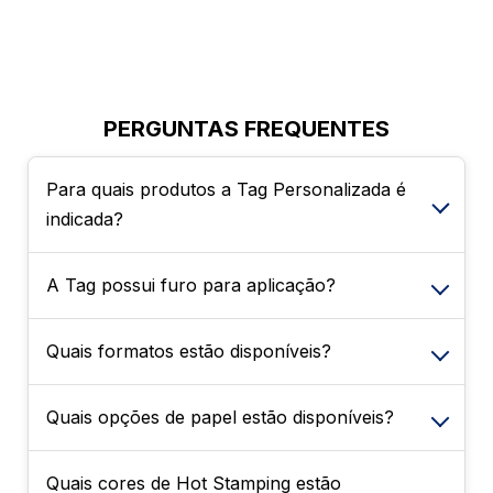
PERGUNTAS FREQUENTES
Para quais produtos a Tag Personalizada é
indicada?
A Tag possui furo para aplicação?
A Tag Personalizada é ideal para diversos
segmentos, como confeitaria, floriculturas,
presentes, eventos, lembrancinhas,
Quais formatos estão disponíveis?
Sim. O produto conta com furo de 4,7 mm,
embalagens personalizadas, produtos
facilitando a fixação em fitas, cordões ou
artesanais e ações promocionais.
outros suportes utilizados na montagem e
Quais opções de papel estão disponíveis?
A Tag Personalizada está disponível nos
apresentação dos produtos.
seguintes tamanhos: 23x88 mm, 38x88 mm,
43x48 mm, 48x88 mm e 54x85 mm.
Quais cores de Hot Stamping estão
A Tag Personalizada está disponível em