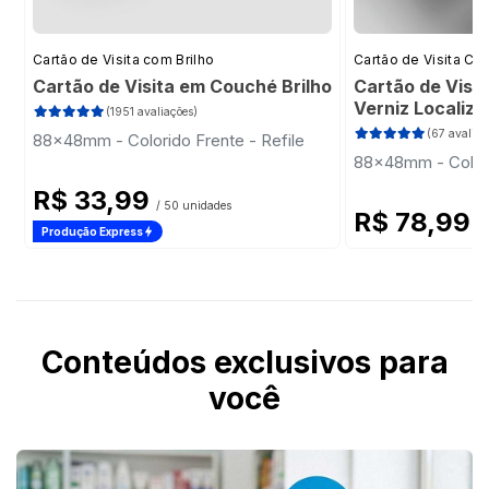
Cartão de Visita com Brilho
Cartão de Visita Cor
Cartão de Visita em Couché Brilho
Cartão de Visi
Verniz Localiz
(1951 avaliações)
(67 avaliaç
88x48mm - Colorido Frente - Refile
88x48mm - Colori
R$ 33,99
/ 50 unidades
R$ 78,99
/ 
Produção Express
Conteúdos exclusivos para
você