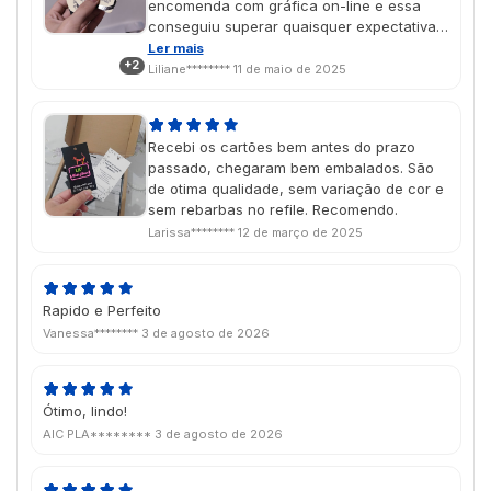
encomenda com gráfica on-line e essa
conseguiu superar quaisquer expectativas
que eu tivesse, com certeza irei
Ler mais
+2
encomendar mais produtos no futuro As
Liliane********
11 de maio de 2025
cores saíram lindas, exatamente como
imaginei no design, e o vinil localizado deu
um charme muito especial! É um presente
Recebi os cartões bem antes do prazo
de dia das mães e chegou na data
passado, chegaram bem embalados. São
perfeita, super aprovado porque ela amou
de otima qualidade, sem variação de cor e
🥹💖
sem rebarbas no refile. Recomendo.
Larissa********
12 de março de 2025
Rapido e Perfeito
Vanessa********
3 de agosto de 2026
Ótimo, lindo!
AIC PLA********
3 de agosto de 2026