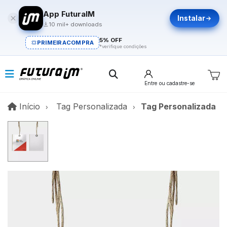
App FuturaIM
Instalar
10 mil+ downloads
5% OFF
PRIMEIRACOMPRA
*verifique condições
Entre
ou cadastre-se
Início
Início
Tag Personalizada
Tag Personalizada