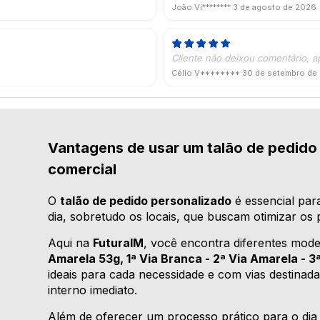
João Vi********
3 de agosto de 2026
Cliente não deixou comentário, a
Célio V********
30 de setembro de
Vantagens de usar um talão de pedido 
comercial
O
talão de pedido personalizado
é essencial par
dia, sobretudo os locais, que buscam otimizar os
Aqui na
FuturaIM
, você encontra diferentes mo
Amarela 53g, 1ª Via Branca - 2ª Via Amarela - 3ª
ideais para cada necessidade e com vias destinada
interno imediato.
Além de oferecer um processo prático para o dia a