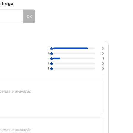
entrega
OK
5
5
4
0
3
1
2
0
1
0
penas a avaliação
penas a avaliação