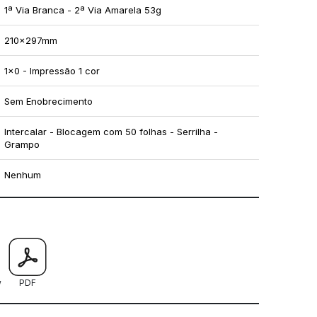
1ª Via Branca - 2ª Via Amarela 53g
210x297mm
1x0 - Impressão 1 cor
Sem Enobrecimento
Intercalar - Blocagem com 50 folhas - Serrilha -
Grampo
Nenhum
mo utilizar os nossos gabaritos
w
PDF