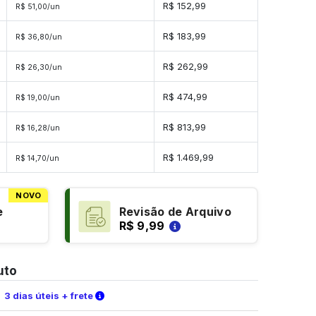
R$ 152,99
R$ 51,00/un
R$ 183,99
R$ 36,80/un
R$ 262,99
R$ 26,30/un
R$ 474,99
R$ 19,00/un
R$ 813,99
R$ 16,28/un
s
R$ 1.469,99
R$ 14,70/un
NOVO
e
Revisão de Arquivo
R$ 9,99
uto
Verifique as condições de entrega
3 dias úteis + frete