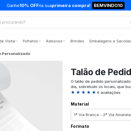
Ganhe
10% OFF
na sua
primeira compra!
BEMVINDO10
e Visita
Folhetos
Adesivos
Brindes
Embalagens e Sacolas
o Personalizado
Talão de Pedi
O talão de pedido personalizado
dia, sobretudo os locais, que b
★ ★ ★ ★ ★
6 avaliações
Material
Formato