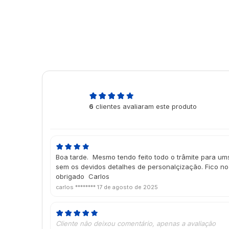
4,7
6
clientes avaliaram este produto
de 5
Boa tarde. Mesmo tendo feito todo o trâmite para ums
sem os devidos detalhes de personalçização. Fico no
obrigado Carlos
carlos ********
17 de agosto de 2025
Cliente não deixou comentário, apenas a avaliação