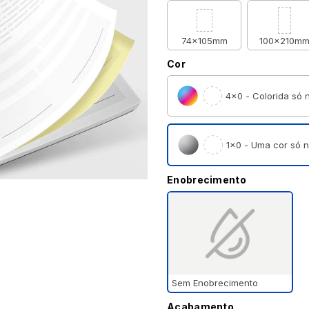
74x105mm
100x210m
Cor
4×0 - Colorida só n
1×0 - Uma cor só n
Enobrecimento
Sem Enobrecimento
Acabamento