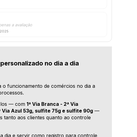
penas a avaliação
 2025
personalizado no dia a dia
a o funcionamento de comércios no dia a
 processos.
delos — com
1ª Via Branca - 2ª Via
 Via Azul 53g, sulfite 75g e sulfite 90g
—
s tanto aos clientes quanto ao controle
 dia e servir como registro para controle