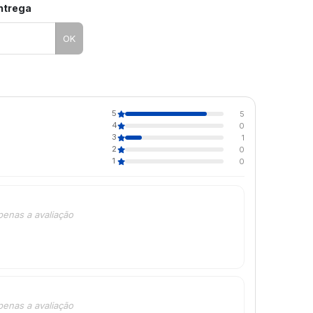
entrega
OK
5
5
4
0
3
1
2
0
1
0
penas a avaliação
penas a avaliação