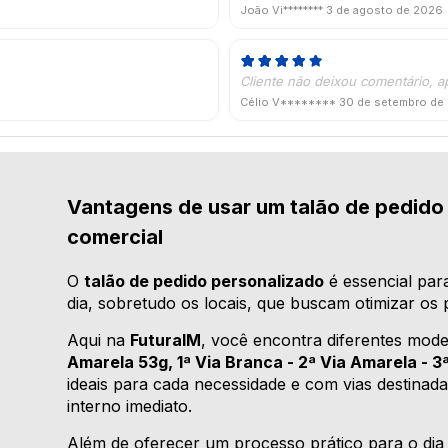
João Vi********
3 de agosto de 2026
Cliente não deixou comentário, a
Célio V********
30 de setembro de
Vantagens de usar um talão de pedido 
comercial
O
talão de pedido personalizado
é essencial par
dia, sobretudo os locais, que buscam otimizar os
Aqui na
FuturaIM
, você encontra diferentes mo
Amarela 53g, 1ª Via Branca - 2ª Via Amarela - 3ª
ideais para cada necessidade e com vias destinada
interno imediato.
Além de oferecer um processo prático para o dia a