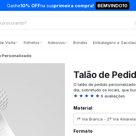
Ganhe
10% OFF
na sua
primeira compra!
BEMVINDO10
e Visita
Folhetos
Adesivos
Brindes
Embalagens e Sacolas
o Personalizado
Talão de Pedi
O talão de pedido personalizado
dia, sobretudo os locais, que b
★ ★ ★ ★ ★
6 avaliações
Material
Formato