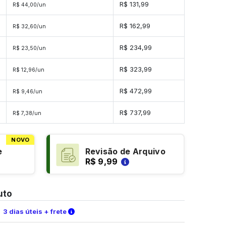
R$ 131,99
R$ 44,00/un
R$ 162,99
R$ 32,60/un
R$ 234,99
R$ 23,50/un
R$ 323,99
R$ 12,96/un
R$ 472,99
R$ 9,46/un
s
R$ 737,99
R$ 7,38/un
NOVO
e
Revisão de Arquivo
R$ 9,99
uto
Verifique as condições de entrega
3 dias úteis + frete