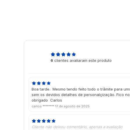
4,7
6
clientes avaliaram este produto
de 5
Boa tarde. Mesmo tendo feito todo o trâmite para ums
sem os devidos detalhes de personalçização. Fico no
obrigado Carlos
carlos ********
17 de agosto de 2025
Cliente não deixou comentário, apenas a avaliação