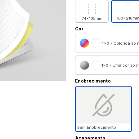
100x210m
74x105mm
Cor
4×0 - Colorida só n
1×0 - Uma cor só n
Enobrecimento
Sem Enobrecimento
Acabamento