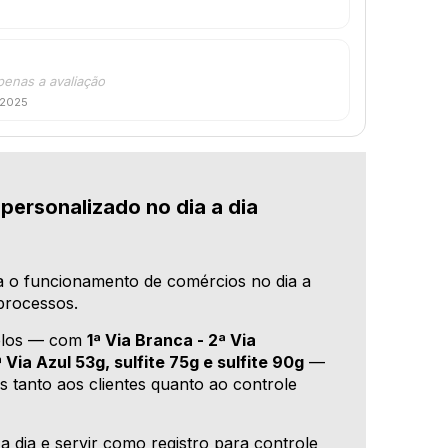
penas a avaliação
 2025
personalizado no dia a dia
a o funcionamento de comércios no dia a
 processos.
delos — com
1ª Via Branca - 2ª Via
 Via Azul 53g, sulfite 75g e sulfite 90g
—
s tanto aos clientes quanto ao controle
 dia e servir como registro para controle