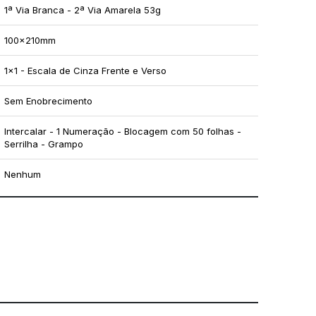
1ª Via Branca - 2ª Via Amarela 53g
100x210mm
1x1 - Escala de Cinza Frente e Verso
Sem Enobrecimento
Intercalar - 1 Numeração - Blocagem com 50 folhas -
Serrilha - Grampo
Nenhum
mo utilizar os nossos gabaritos