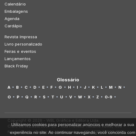
Calendário
Embalagens
Agenda
Cardápio
Revista Impressa
Livro personalizado
Feiras e eventos
Lançamentos
Black Friday
Glossário
A
B
C
D
E
F
G
H
I
J
K
L
M
N
O
P
Q
R
S
T
U
V
W
X
Z
0-9
Copyright © 2026 - WBL Gráfica e Editora Ltda.
Utilizamos cookies para personalizar anúncios e melhorar a sua
CNPJ 08.142.850/0001-36 - Rua Prefeito Takume Koike, 499 -
Núcleo Itaim - Ferraz de Vasconcelos - SP - CEP 08538-100
experiência no site. Ao continuar navegando, você concorda com