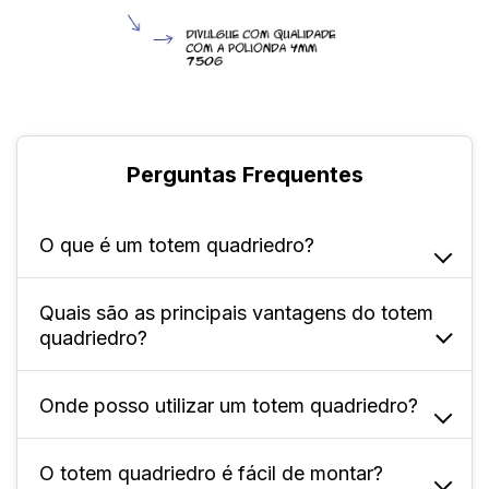
Perguntas Frequentes
O que é um totem quadriedro?
Quais são as principais vantagens do totem
Ele é uma estrutura tridimensional em
quadriedro?
formato quadrado com quatro faces, que
permite a exibição de comunicação visual em
360º, ideal para divulgação de uma empresa
Onde posso utilizar um totem quadriedro?
A principal vantagem do totem quadriedro é
e suas ações.
seu formato com quatro faces, que permite a
promoção de empresas e ações de maneira
O totem quadriedro é fácil de montar?
Por sua facilidade de montagem e