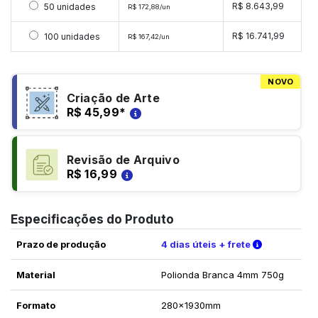
Selecionar 50 unidades
R$ 8.643,99
50 unidades
R$ 172,88/un
Selecionar 100 unidades
R$ 16.741,99
100 unidades
R$ 167,42/un
NOVO
Criação de Arte
R$ 45,99
*
Revisão de Arquivo
R$ 16,99
Especificações do Produto
Verifique a
Prazo de produção
4 dias úteis + frete
Material
Polionda Branca 4mm 750g
Formato
280x1930mm