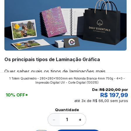
Os principais tipos de Laminação Gráfica
Quer saber quais os tipos de laminações mais
1 Totem Quadriedro - 280x280x1930mm em Polionda Branca 4mm 750g - 4x0 -
aplicados nos impressos da gráfica FuturaIM? Então,
Impressão Digital UV - Corte Digital
(130315)
continue a leitura que vamos revelar para você!
De:
R$ 220,00
por
R$ 197,99
10% OFF*
até 3x de R$ 66,00 sem juros
Ver todos os posts
Quantidade
−
+