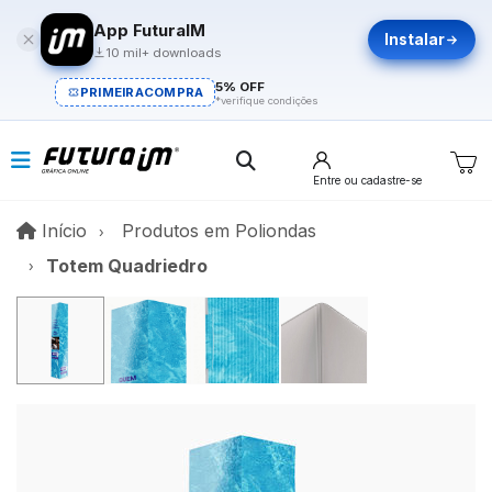
App FuturaIM
Instalar
10 mil+ downloads
5% OFF
PRIMEIRACOMPRA
*verifique condições
Entre
ou cadastre-se
Início
Início
Produtos em Poliondas
Totem Quadriedro