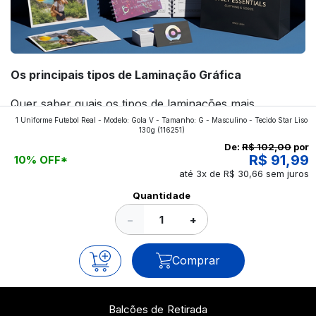
Os principais tipos de Laminação Gráfica
Quer saber quais os tipos de laminações mais
1 Uniforme Futebol Real - Modelo: Gola V - Tamanho: G - Masculino - Tecido Star Liso
aplicados nos impressos da gráfica FuturaIM? Então,
130g
(116251)
continue a leitura que vamos revelar para você!
De:
R$ 102,00
por
R$ 91,99
10% OFF*
até 3x de R$ 30,66 sem juros
Ver todos os posts
Quantidade
−
+
Comprar
Balcões de Retirada