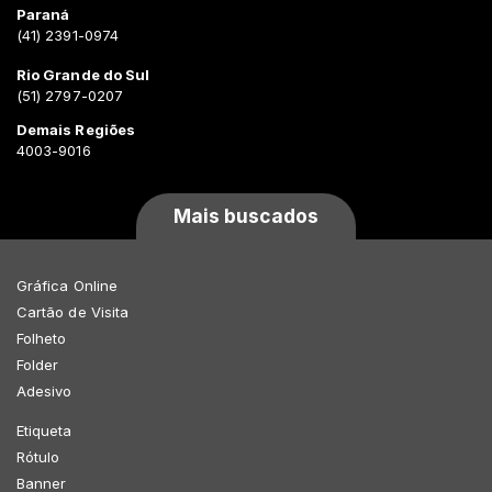
Paraná
(41) 2391-0974
Rio Grande do Sul
(51) 2797-0207
Demais Regiões
4003-9016
Mais buscados
Gráfica Online
Cartão de Visita
Folheto
Folder
Adesivo
Etiqueta
Rótulo
Banner