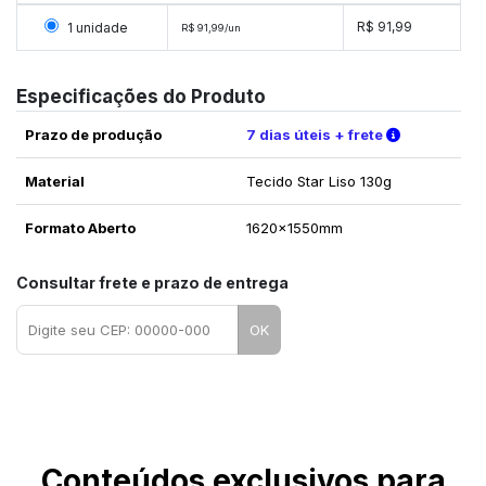
Selecionar 1 unidade
R$ 91,99
1 unidade
R$ 91,99/un
Especificações do Produto
Verifique a
Prazo de produção
7 dias úteis + frete
Material
Tecido Star Liso 130g
Formato Aberto
1620x1550mm
Consultar frete e prazo de entrega
OK
Conteúdos exclusivos para