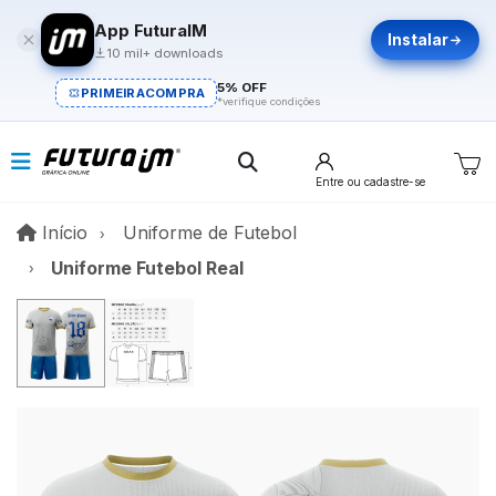
App FuturaIM
Instalar
10 mil+ downloads
5% OFF
PRIMEIRACOMPRA
*verifique condições
Entre
ou cadastre-se
Início
Início
Uniforme de Futebol
Uniforme Futebol Real