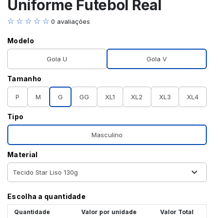
Uniforme Futebol Real
☆ ☆ ☆ ☆ ☆
0 avaliações
Modelo
Gola U
Gola V
Tamanho
P
M
G
GG
XL1
XL2
XL3
XL4
Tipo
Masculino
Material
Escolha a quantidade
Quantidade
Valor por unidade
Valor Total