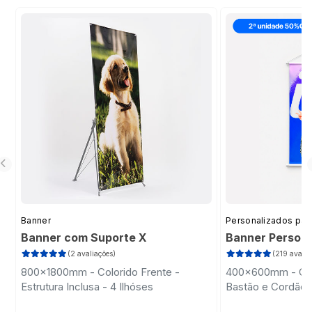
Banner
Personalizados pa
Banner com Suporte X
Banner Persona
(2 avaliações)
(219 avalia
800x1800mm - Colorido Frente -
400x600mm - Colo
Estrutura Inclusa - 4 Ilhóses
Bastão e Cordão