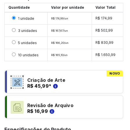
Quantidade
Valor por unidade
Valor Total
Selecionar 1 unidade
R$ 174,99
1 unidade
R$ 174,99/un
Selecionar 3 unidades
R$ 502,99
3 unidades
R$ 167,67/un
Selecionar 5 unidades
R$ 830,99
5 unidades
R$ 166,20/un
Selecionar 10 unidades
R$ 1.650,99
10 unidades
R$ 165,10/un
NOVO
Criação de Arte
R$ 45,99
*
Revisão de Arquivo
R$ 16,99
Especificações do Produto