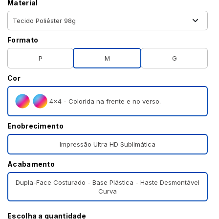
Material
Formato
P
M
G
Cor
4×4 - Colorida na frente e no verso.
Enobrecimento
Impressão Ultra HD Sublimática
Acabamento
Dupla-Face Costurado - Base Plástica - Haste Desmontável
Curva
Escolha a quantidade