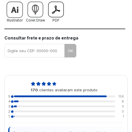
Illustrator
Corel Draw
PDF
Consultar frete e prazo de entrega
OK
4,9
170
clientes avaliaram este produto
de 5
5
156
4
8
3
5
2
0
1
1