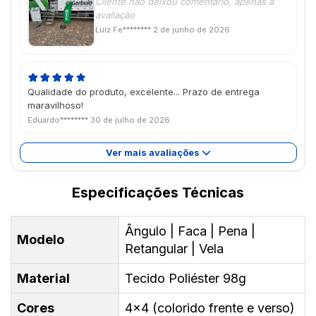
Cliente não deixou comentário, apenas a
avaliação
Luiz Fe********
2 de junho de 2026
Qualidade do produto, excelente... Prazo de entrega
maravilhoso!
Eduardo********
30 de julho de 2026
Ver mais avaliações
Especificações Técnicas
Ângulo | Faca | Pena |
Modelo
Retangular | Vela
Material
Tecido Poliéster 98g
Cores
4x4 (colorido frente e verso)