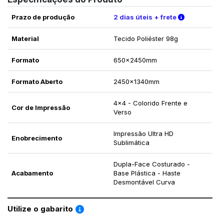
Verifique a
Prazo de produção
2 dias úteis + frete
Material
Tecido Poliéster 98g
Formato
650x2450mm
Formato Aberto
2450x1340mm
4x4 - Colorido Frente e
Cor de Impressão
Verso
Impressão Ultra HD
Enobrecimento
Sublimática
Dupla-Face Costurado -
Acabamento
Base Plástica - Haste
Desmontável Curva
Saiba como utilizar os nossos gabaritos
Utilize o gabarito