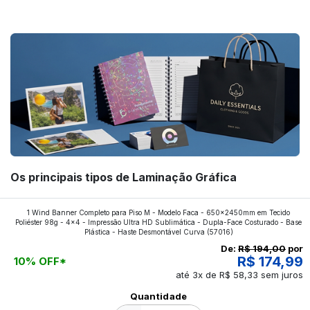
forte! Confira!
Os principais tipos de Laminação Gráfica
Quer saber quais os tipos de laminações mais
1 Wind Banner Completo para Piso M - Modelo Faca - 650x2450mm em Tecido
Poliéster 98g - 4x4 - Impressão Ultra HD Sublimática - Dupla-Face Costurado - Base
aplicados nos impressos da gráfica FuturaIM? Então,
Plástica - Haste Desmontável Curva
(57016)
continue a leitura que vamos revelar para você!
De:
R$ 194,00
por
R$ 174,99
10% OFF*
até 3x de R$ 58,33 sem juros
Ver todos os posts
Quantidade