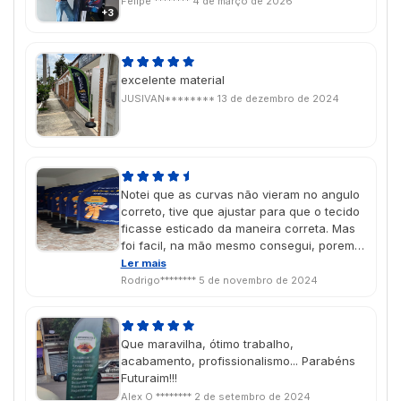
Felipe ********
4 de março de 2026
+3
excelente material
JUSIVAN********
13 de dezembro de 2024
Notei que as curvas não vieram no angulo
correto, tive que ajustar para que o tecido
ficasse esticado da maneira correta. Mas
foi facil, na mão mesmo consegui, porem
se for enviado diretamente ao cliente,
Ler mais
pode ocasionar um transtorno, pois ficaria
Rodrigo********
5 de novembro de 2024
bem feio. Aconselho conferir antes de
enviar. Tirando isso, o tecido é muito bem
feito e a impressão é linda.
Que maravilha, ótimo trabalho,
acabamento, profissionalismo... Parabéns
Futuraim!!!
Alex O ********
2 de setembro de 2024