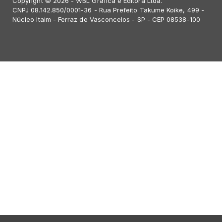
Copyright © 2026 - WBL Gráfica e Editora Ltda.
CNPJ 08.142.850/0001-36 - Rua Prefeito Takume Koike, 499 -
Núcleo Itaim - Ferraz de Vasconcelos - SP - CEP 08538-100