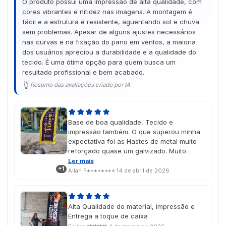
O produto possui uma impressão de alta qualidade, com
cores vibrantes e nitidez nas imagens. A montagem é
fácil e a estrutura é resistente, aguentando sol e chuva
sem problemas. Apesar de alguns ajustes necessários
nas curvas e na fixação do pano em ventos, a maioria
dos usuários apreciou a durabilidade e a qualidade do
tecido. É uma ótima opção para quem busca um
resultado profissional e bem acabado.
Resumo das avaliações criado por IA
Base de boa qualidade, Tecido e
impressão também. O que superou minha
expectativa foi as Hastes de metal muito
reforçado quase um galvizado. Muito
melhor que outros fornecedores tem.
Ler mais
+1
Allan P********
14 de abril de 2026
Alta Qualidade do material, impressão e
Entrega a toque de caixa