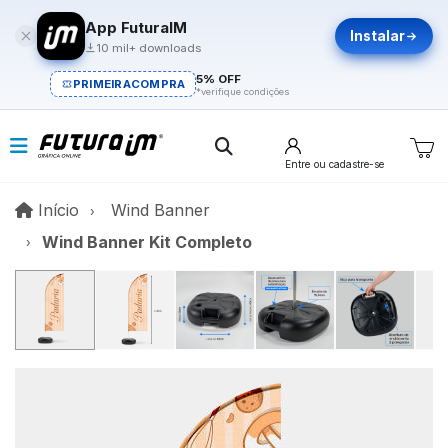
App FuturaIM
Instalar
10 mil+ downloads
5% OFF
PRIMEIRACOMPRA
*verifique condições
Entre
ou cadastre-se
Início
Início
Wind Banner
Wind Banner Kit Completo