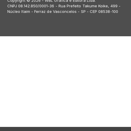
Copyright © 2026 - WBL Gráfica e Editora Ltda.
CNPJ 08.142.850/0001-36 - Rua Prefeito Takume Koike, 499 -
Núcleo Itaim - Ferraz de Vasconcelos - SP - CEP 08538-100