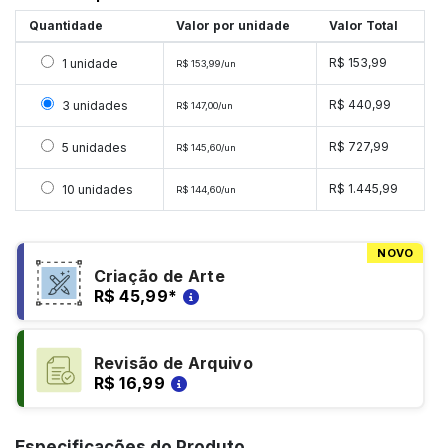
Quantidade
Valor por unidade
Valor Total
Selecionar 1 unidade
R$ 153,99
1 unidade
R$ 153,99/un
Selecionar 3 unidades
R$ 440,99
3 unidades
R$ 147,00/un
Selecionar 5 unidades
R$ 727,99
5 unidades
R$ 145,60/un
Selecionar 10 unidades
R$ 1.445,99
10 unidades
R$ 144,60/un
NOVO
Criação de Arte
R$ 45,99
*
Revisão de Arquivo
R$ 16,99
Especificações do Produto