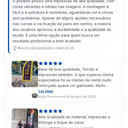
O produto possui uma impressão de alta qualidade, com
cores vibrantes e nitidez nas imagens. A montagem é
fácil e a estrutura é resistente, aguentando sol e chuva
sem problemas. Apesar de alguns ajustes necessários
nas curvas e na fixação do pano em ventos, a maioria
dos usuários apreciou a durabilidade e a qualidade do
tecido. É uma ótima opção para quem busca um
resultado profissional e bem acabado.
Resumo das avaliações criado por IA
Base de boa qualidade, Tecido e
impressão também. O que superou minha
expectativa foi as Hastes de metal muito
reforçado quase um galvizado. Muito
melhor que outros fornecedores tem.
Ler mais
+1
Allan P********
14 de abril de 2026
Alta Qualidade do material, impressão e
Entrega a toque de caixa