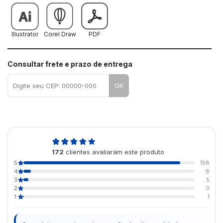
Illustrator
Corel Draw
PDF
Consultar frete e prazo de entrega
OK
4,9
172
clientes avaliaram este produto
de 5
5
158
4
8
3
5
2
0
1
1