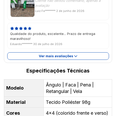
Cliente não deixou comentário, apenas a
avaliação
Luiz Fe********
2 de junho de 2026
Qualidade do produto, excelente... Prazo de entrega
maravilhoso!
Eduardo********
30 de julho de 2026
Ver mais avaliações
Especificações Técnicas
Ângulo | Faca | Pena |
Modelo
Retangular | Vela
Material
Tecido Poliéster 98g
Cores
4x4 (colorido frente e verso)