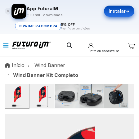
App FuturaIM
Instalar
10 mil+ downloads
5% OFF
PRIMEIRACOMPRA
*verifique condições
Entre
ou cadastre-se
Início
Início
Wind Banner
Wind Banner Kit Completo