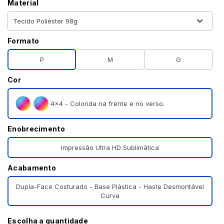
Material
Formato
P
M
G
Cor
4×4 - Colorida na frente e no verso.
Enobrecimento
Impressão Ultra HD Sublimática
Acabamento
Dupla-Face Costurado - Base Plástica - Haste Desmontável
Curva
Escolha a quantidade