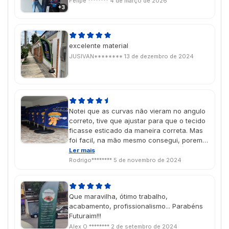
Felipe ********
4 de março de 2026
+3
excelente material
JUSIVAN********
13 de dezembro de 2024
Notei que as curvas não vieram no angulo
correto, tive que ajustar para que o tecido
ficasse esticado da maneira correta. Mas
foi facil, na mão mesmo consegui, porem
se for enviado diretamente ao cliente,
Ler mais
pode ocasionar um transtorno, pois ficaria
Rodrigo********
5 de novembro de 2024
bem feio. Aconselho conferir antes de
enviar. Tirando isso, o tecido é muito bem
feito e a impressão é linda.
Que maravilha, ótimo trabalho,
acabamento, profissionalismo... Parabéns
Futuraim!!!
Alex O ********
2 de setembro de 2024