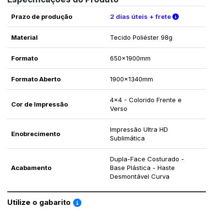
Verifique a
Prazo de produção
2 dias úteis + frete
Material
Tecido Poliéster 98g
Formato
650x1900mm
Formato Aberto
1900x1340mm
4x4 - Colorido Frente e
Cor de Impressão
Verso
Impressão Ultra HD
Enobrecimento
Sublimática
Dupla-Face Costurado -
Acabamento
Base Plástica - Haste
Desmontável Curva
Saiba como utilizar os nossos gabaritos
Utilize o gabarito