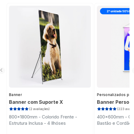
Banner
Personalizados pa
Banner com Suporte X
Banner Persona
(2 avaliações)
(223 avalia
800x1800mm - Colorido Frente -
400x600mm - Colo
Estrutura Inclusa - 4 Ilhóses
Bastão e Cordão