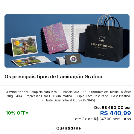
forte! Confira!
Os principais tipos de Laminação Gráfica
Quer saber quais os tipos de laminações mais
3 Wind Banner Completo para Piso P - Modelo Vela - 650x1900mm em Tecido Poliéster
98g - 4x4 - Impressão Ultra HD Sublimática - Dupla-Face Costurado - Base Plástica
aplicados nos impressos da gráfica FuturaIM? Então,
- Haste Desmontável Curva
(57045)
continue a leitura que vamos revelar para você!
De:
R$ 490,00
por
R$ 440,99
10% OFF*
até 3x de R$ 147,00 sem juros
Ver todos os posts
Quantidade