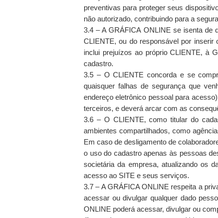
preventivas para proteger seus dispositiv
não autorizado, contribuindo para a segu
3.4 – A GRÁFICA ONLINE se isenta de qual
CLIENTE, ou do responsável por inserir o
inclui prejuízos ao próprio CLIENTE, à 
cadastro.
3.5 – O CLIENTE concorda e se compro
quaisquer falhas de segurança que ven
endereço eletrônico pessoal para acesso)
terceiros, e deverá arcar com as consequ
3.6 – O CLIENTE, como titular do cadas
ambientes compartilhados, como agências 
Em caso de desligamento de colaboradore
o uso do cadastro apenas às pessoas de
societária da empresa, atualizando os 
acesso ao SITE e seus serviços.
3.7 – A GRÁFICA ONLINE respeita a priva
acessar ou divulgar qualquer dado pes
ONLINE poderá acessar, divulgar ou comp