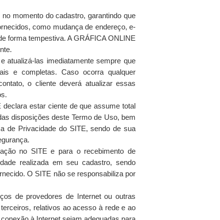
as no momento do cadastro, garantindo que
ornecidos, como mudança de endereço, e-
ite de forma tempestiva. A GRÁFICA ONLINE
nte.
 e atualizá-las imediatamente sempre que
uais e completas. Caso ocorra qualquer
ntato, o cliente deverá atualizar essas
os.
 declara estar ciente de que assume total
o das disposições deste Termo de Uso, bem
ca de Privacidade do SITE, sendo de sua
egurança.
ficação no SITE e para o recebimento de
dade realizada em seu cadastro, sendo
ornecido. O SITE não se responsabiliza por
ços de provedores de Internet ou outras
erceiros, relativos ao acesso à rede e ao
 conexão à Internet sejam adequadas para