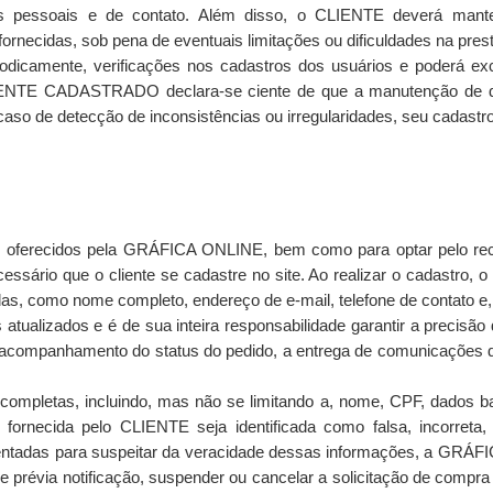
ões pessoais e de contato. Além disso, o CLIENTE deverá mante
ornecidas, sob pena de eventuais limitações ou dificuldades na pres
odicamente, verificações nos cadastros dos usuários e poderá ex
LIENTE CADASTRADO declara-se ciente de que a manutenção de da
caso de detecção de inconsistências ou irregularidades, seu cadastr
ais oferecidos pela GRÁFICA ONLINE, bem como para optar pelo r
ário que o cliente se cadastre no site. Ao realizar o cadastro, o c
das, como nome completo, endereço de e-mail, telefone de contato e,
alizados e é de sua inteira responsabilidade garantir a precisão
 o acompanhamento do status do pedido, a entrega de comunicaçõe
 completas, incluindo, mas não se limitando a, nome, CPF, dados b
 fornecida pelo CLIENTE seja identificada como falsa, incorreta,
adas para suspeitar da veracidade dessas informações, a GRÁFIC
e prévia notificação, suspender ou cancelar a solicitação de compra d