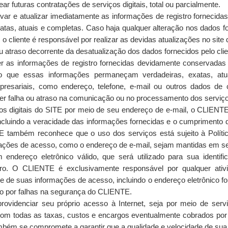
 futuras contratações de serviços digitais, total ou parcialmente.
var e atualizar imediatamente as informações de registro fornecid
as, atuais e completas. Caso haja qualquer alteração nos dados f
, o cliente é responsável por realizar as devidas atualizações no s
u atraso decorrente da desatualização dos dados fornecidos pelo clie
r as informações de registro fornecidas devidamente conservadas
ndo que essas informações permaneçam verdadeiras, exatas, at
esariais, como endereço, telefone, e-mail ou outros dados de co
quer falha ou atraso na comunicação ou no processamento dos serviç
ços digitais do SITE por meio de seu endereço de e-mail, o CLIENTE
incluindo a veracidade das informações fornecidas e o cumpriment
também reconhece que o uso dos serviços está sujeito à Políti
rmações de acesso, como o endereço de e-mail, sejam mantidas em s
ndereço eletrônico válido, que será utilizado para sua identi
ro. O CLIENTE é exclusivamente responsável por qualquer ativi
e de suas informações de acesso, incluindo o endereço eletrônico f
do por falhas na segurança do CLIENTE.
ovidenciar seu próprio acesso à Internet, seja por meio de servi
om todas as taxas, custos e encargos eventualmente cobrados por t
mbém se compromete a garantir que a qualidade e velocidade de sua