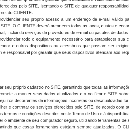
oferecidos pelo SITE, isentando o SITE de qualquer responsabilidad
ernet do CLIENTE.
ovidenciar seu próprio acesso a um endereço de e-mail válido 
o SITE. O CLIENTE deverá arcar com todas as taxas, custos e enca
il, incluindo serviços de provedores de e-mail ou pacotes de dados
ovidenciar todo o equipamento necessário para estabelecer sua co
eador e outros dispositivos ou acessórios que possam ser exigi
é responsável por garantir que seus dispositivos atendam aos requ
r seu próprio cadastro no SITE, garantindo que todas as informaçõ
ete a manter seus dados atualizados e a notificar o SITE sobre 
ejuízos decorrentes de informações incorretas ou desatualizadas for
her e contratar os serviços oferecidos pelo SITE, de acordo com s
aos termos e condições descritos neste Termo de Uso e à disponibilid
 o ambiente de seu computador seguro, utilizando ferramentas de se
rantindo que essas ferramentas estejam sempre atualizadas. O 