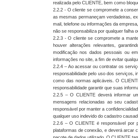
realizada pelo CLIENTE, bem como bloquear
2.2.2 - O cliente se compromete a conser
as mesmas permaneçam verdadeiras, exat
mail, telefone ou informações da empresa
não se responsabiliza por qualquer falha o
2.2.3 - O cliente se compromete a mante
houver alterações relevantes, garanti
modificação nos dados pessoais ou empr
informações no site, a fim de evitar qual
2.2.4 – Ao acessar ou contratar os servi
responsabilidade pelo uso dos serviços, 
como das normas aplicáveis. O CLIENTE 
responsabilidade garantir que suas info
2.2.5 – O CLIENTE deverá informar um e
mensagens relacionadas ao seu cadast
responsável por manter a confidencialidad
qualquer uso indevido do cadastro causa
2.2.6 – O CLIENTE é responsável por pr
plataformas de conexão, e deverá arcar c
pacote de dados utilizado. O CLIENTE ta