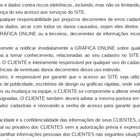
os e dados contra riscos eletrônicos, incluindo, mas não se limitando
rança do seu acesso aos serviços do SITE.
quer responsabilidade por prejuízos decorrentes de erros cadastr
s dados, arcar com todos os danos causados, sejam eles diretos o
GRÁFICA ONLINE ou a terceiros, decorrentes de informações incor
mete a notificar imediatamente a GRÁFICA ONLINE sobre qualqu
ha a tomar conhecimento, relacionadas ao seu cadastro no SITE
. O CLIENTE é inteiramente responsável por qualquer uso do cadastr
ências de eventuais danos decorrentes desse uso indevido.
tro, é responsável por garantir que o acesso ao SITE seja util
de publicidade, escritórios de design ou gráficas rápidas, onde 
s ou mudança na equipe, o CLIENTE se compromete a alterar imedi
signadas. O CLIENTE também deverá adotar a mesma postura em cas
dados cadastrais e renovando a senha de acesso para garantir q
cidade e a confidencialidade das informações de seus CLIENTES, c
soal ou privativo dos CLIENTES sem a autorização prévia e expr
artilhar informações pessoais dos CLIENTES nas seguintes situaçõ