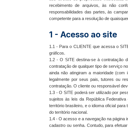
recebimento de arquivos, às não confo
responsabilidades das partes, às campan
competente para a resolução de quaisquer 
1 - Acesso ao site
1.1 - Para o CLIENTE que acessa o SITE
gráficos.
1.2 - O SITE destina-se à contratação de
contratação de qualquer tipo de serviço no
ainda não atingiram a maioridade (com id
legalmente por seus pais, tutores ou r
contratação. O cliente ou responsável dev
1.3 - O SITE poderá ser utilizado por pes
sujeitos às leis da República Federativa
território brasileiro, e o idioma oficial
do território nacional.
1.4 - O acesso e a navegação na página i
cadastro ou senha. Contudo, para efetuar