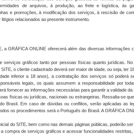
rmidades de arquivos, à produção, ao frete e logística, às ga
has e promoções, à modificação dos serviços, à rescisão de contra
litígios relacionados ao presente instrumento.
, a GRÁFICA ONLINE oferecerá além das diversas informações co
 serviços gráficos tanto por pessoas físicas quanto jurídicas. No
 SITE, o cliente cadastrado deverá ser maior de idade, ou seja, ter 1
ade inferior a 18 anos), a contratação dos serviços só poderá se
esponsáveis legais, os quais assumem a responsabilidade por tod
erá fornecer as informações necessárias para garantir a validade da
soas físicas ou jurídicas, nacionais ou estrangeiras. Ressalta-se que
 do Brasil. Em caso de dúvidas ou conflitos, serão aplicadas as 
 para todos os procedimentos será o Português do Brasil. A GRÁFICA ON
nicial do SITE, bem como nas demais páginas públicas, poderão ser 
 a compra de serviços gráficos e acessar funcionalidades restritas