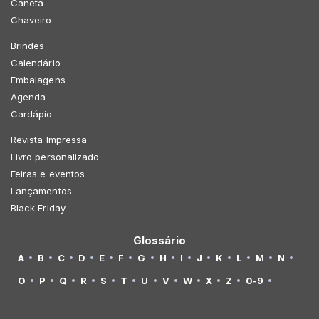
Caneta
Chaveiro
Brindes
Calendário
Embalagens
Agenda
Cardápio
Revista Impressa
Livro personalizado
Feiras e eventos
Lançamentos
Black Friday
Glossário
A
B
C
D
E
F
G
H
I
J
K
L
M
N
O
P
Q
R
S
T
U
V
W
X
Z
0-9