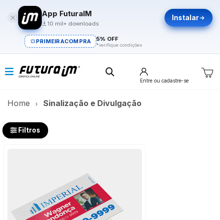
App FuturaIM
Instalar
10 mil+ downloads
5% OFF
PRIMEIRACOMPRA
*verifique condições
Entre
ou cadastre-se
Home
Sinalização e Divulgação
Filtros