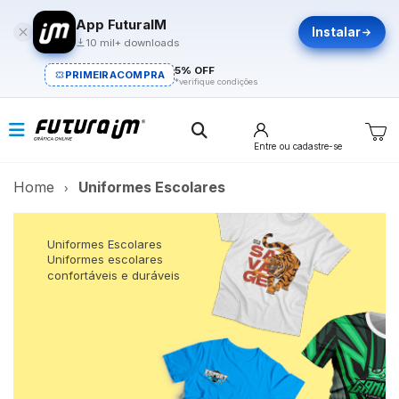
App FuturaIM
Instalar
10 mil+ downloads
5% OFF
PRIMEIRACOMPRA
*verifique condições
Entre
ou cadastre-se
Home
Uniformes Escolares
Uniformes Escolares
Uniformes escolares
confortáveis e duráveis