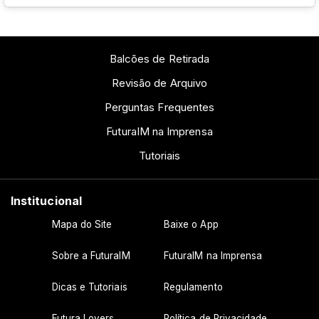
dependem de cada peça e também do local de
comparar com medidas reais e garante a
entrega.
Os uniformes devem ser feitos por meio da
escolha adequada.
escola e aqui na FuturaIM, a sua instituição tem
Balcões de Retirada
tudo o que precisa para produzir um uniforme
Revisão de Arquivo
escolar exclusivo e prático para todos os seus
Perguntas Frequentes
alunos.
FuturaIM na Imprensa
Tutoriais
Institucional
Mapa do Site
Baixe o App
Sobre a FuturaIM
FuturaIM na Imprensa
Dicas e Tutoriais
Regulamento
Futura Lovers
Política de Privacidade