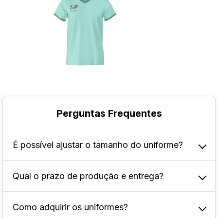
Perguntas Frequentes
É possível ajustar o tamanho do uniforme?
Qual o prazo de produção e entrega?
Como forma de auxiliar os clientes, aqui na
FuturaIM você pode conferir não só o tamanho
dos modelos, mas também quantos
Como adquirir os uniformes?
A produção e entrega são variáveis e
centímetros cada um possui, o que facilita para