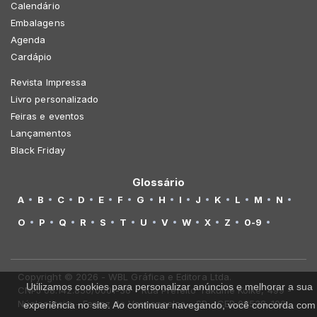
Calendário
Embalagens
Agenda
Cardápio
Revista Impressa
Livro personalizado
Feiras e eventos
Lançamentos
Black Friday
Glossário
A
B
C
D
E
F
G
H
I
J
K
L
M
N
O
P
Q
R
S
T
U
V
W
X
Z
0-9
Copyright © 2026 - WBL Gráfica e Editora Ltda.
Utilizamos cookies para personalizar anúncios e melhorar a sua
CNPJ 08.142.850/0001-36 - Rua Prefeito Takume Koike, 499 -
Núcleo Itaim - Ferraz de Vasconcelos - SP - CEP 08538-100
experiência no site. Ao continuar navegando, você concorda com