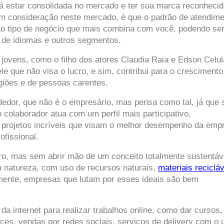
á estar consolidada no mercado e ter sua marca reconhecida
em consideração neste mercado, é que o padrão de atendime
s de idiomas e outros segmentos.
ovens, como o filho dos atores Claudia Raia e Edson Celular
e que não visa o lucro, e sim, contribui para o crescimento 
giões e de pessoas carentes.
edor, que não é o empresário, mas pensa como tal, já que s
colaborador atua com um perfil mais participativo, 
 projetos incríveis que visam o melhor desempenho da empr
ofissional.
ro, mas sem abrir mão de um conceito totalmente sustentáve
 natureza, com uso de recursos naturais, 
materiais reciclá
mente, empresas que lutam por esses ideais são bem 
da internet para realizar trabalhos online, como dar cursos, 
s, vendas por redes sociais, serviços de delivery com o u