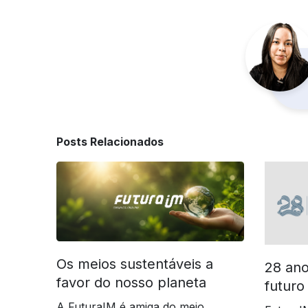
Posts Relacionados
Os meios sustentáveis a
28 ano
favor do nosso planeta
futuro
A FuturaIM é amiga do meio