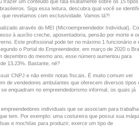
iu trazer um conteúdo que fala exatamente sobre os 15 tipos 
sileiros. Siga essa leitura, descubra qual você se identific
is que revelamos com exclusividade. Vamos lá?!
malizado através do MEI (Microempreendedor Individual). Co
acesso à auxílio creche, aposentadoria, pensão por morte e ou
erno. Este profissional pode ter no máximo 1 funcionário e é
 segundo o Portal do Empreendedor, em março de 2020 o Bras
 em dezembro do mesmo ano, esse número aumentou para 
de 13,23%. Bastante, né?  
suir CNPJ e não emitir notas fiscais. É muito comum ver 
ém de vendedores ambulantes que oferecem diversos tipos d
 se enquadram no empreendedorismo informal, os quais já 
, empreendedores individuais que se associam para trabalhar
que tem. Por exemplo: uma costureira que possui sua máqui
sas e mochilas para produzir, exerce um tipo de 