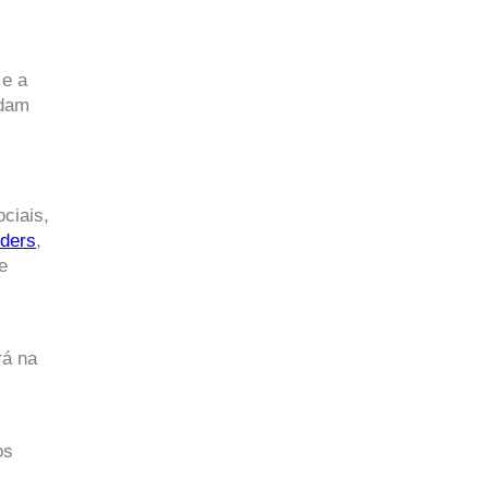
e a 
dam 
iais, 
lders
, 
e 
á na 
s 