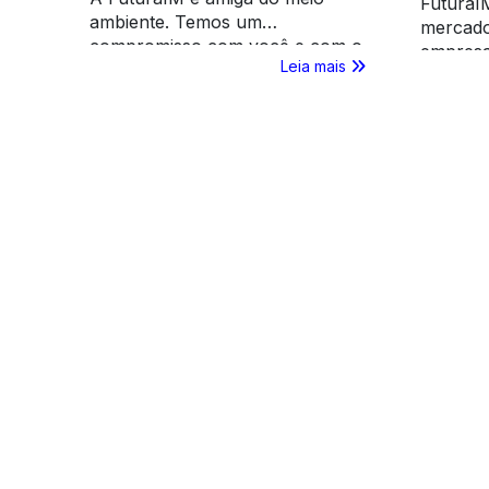
FuturaI
ambiente. Temos um
mercado
compromisso com você e com o
empresa
Leia mais
nosso planeta. Confira aqui as
fortale
práticas sustentáveis da maior
materiai
gráfica do Brasil!