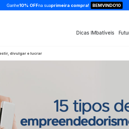
Ganhe
10% OFF
na sua
primeira compra!
BEMVINDO10
Dicas IMbatíveis
Futu
tir, divulgar e lucrar