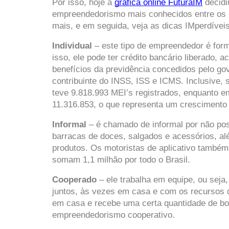
Por isso, hoje a 
gráfica online FuturaIM
 decid
empreendedorismo mais conhecidos entre os bra
mais, e em seguida, veja as dicas IMperdíve
Individual
 – este tipo de empreendedor é for
isso, ele pode ter crédito bancário liberado, 
benefícios da previdência concedidos pelo gov
contribuinte do INSS, ISS e ICMS. Inclusive,
teve 9.818.993 MEI’s registrados, enquanto
11.316.853, o que representa um crescimento 
Informal 
– é chamado de informal por não pos
barracas de doces, salgados e acessórios, al
produtos. Os motoristas de aplicativo também
somam 1,1 milhão por todo o Brasil.  
Cooperado
 – ele trabalha em equipe, ou seja
juntos, às vezes em casa e com os recursos 
em casa e recebe uma certa quantidade de bol
empreendedorismo cooperativo.