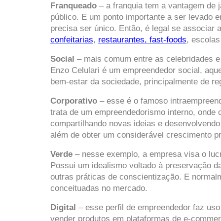
Franqueado 
– a franquia tem a vantagem de j
público. E um ponto importante a ser levado 
confeitarias
, 
restaurantes, fast-foods
, escola
Social
 – mais comum entre as celebridades e j
Enzo Celulari é um empreendedor social, aquel
bem-estar da sociedade, principalmente de re
Corporativo
 – esse é o famoso intraempreend
trata de um empreendedorismo interno, onde o 
compartilhando novas ideias e desenvolvendo
além de obter um considerável crescimento pr
Verde
 – nesse exemplo, a empresa visa o luc
Possui um idealismo voltado à preservação da
outras práticas de conscientização. E normal
conceituadas no mercado.  
Digital 
– esse perfil de empreendedor faz uso 
vender produtos em plataformas de e-commerce