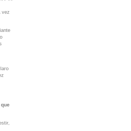
 vez 
ante 
o 
 
aro 
z 
que 
tir, 