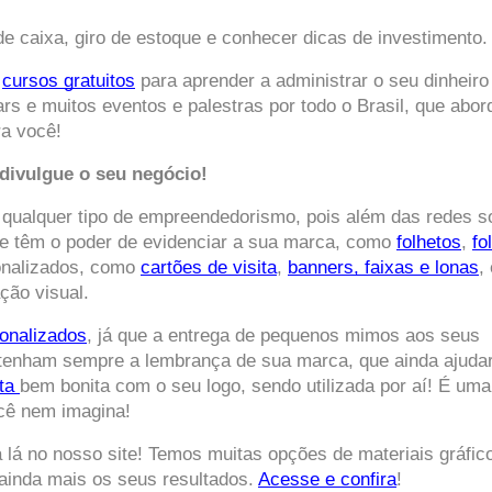
e caixa, giro de estoque e conhecer dicas de investimento.
 
cursos gratuitos
 para aprender a administrar o seu dinheiro 
rs e muitos eventos e palestras por todo o Brasil, que abor
a você!  
divulgue o seu negócio!
 qualquer tipo de empreendedorismo, pois além das redes soc
e têm o poder de evidenciar a sua marca, como 
folhetos
, 
fo
onalizados, como 
cartões de visita
, 
banners, faixas e lonas
, 
ção visual.  
sonalizados
, já que a entrega de pequenos mimos aos seus 
 tenham sempre a lembrança de sua marca, que ainda ajudar
ta 
bem bonita com o seu logo, sendo utilizada por aí! É uma 
ocê nem imagina!
lá no nosso site! Temos muitas opções de materiais gráfico
ainda mais os seus resultados. 
Acesse e confira
!