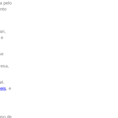
 pelo 
nto 
precisa ser único. Então, é legal se associar ao tipo de negócio que mais combina com você, podendo ser 
i, 
e 
e 
esa, 
l. 
veis
, e 
so de 