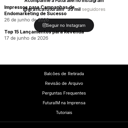
Acompanhe a FuturaIM no Instagram
Impressos para Campanhas de
@graficafuturaim
55 mil
seguidores
Endomarketing de Sucesso
26 de junho de 2026
Seguir no Instagram
Top 15 Lançamentos para Revenda
17 de junho de 2026
Balcões de Retirada
Revisão de Arquivo
Perguntas Frequentes
FuturaIM na Imprensa
Tutoriais