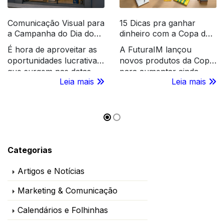
Comunicação Visual para
15 Dicas pra ganhar
a Campanha do Dia dos
dinheiro com a Copa do
Pais
Mundo 2026
É hora de aproveitar as
A FuturaIM lançou
oportunidades lucrativas
novos produtos da Copa
que surgem nas datas
para aumentar ainda
Leia mais
Leia mais
sazonais, como o Dia
mais o seu faturamento
dos Pais. Confira o que
com a revenda gráfica.
você pode revender para
Conheça nossa coleção
os PDVs!
exclusiva! Acesse e
aproveite!
Categorias
Artigos e Notícias
Marketing & Comunicação
Calendários e Folhinhas