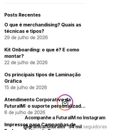
Posts Recentes
O que é merchandising? Quais as
técnicas e tipos?
29 de julho de 2026
Kit Onboarding: o que é? E como
montar?
22 de julho de 2026
Os principais tipos de Laminação
Gráfica
15 de julho de 2026
Atendimento Corporativo da
FuturaIM: o suporte personalizado
para empresas
8 de julho de 2026
Acompanhe a FuturaIM no Instagram
Impressos para Campanhas de
@graficafuturaim
54 mil
seguidores