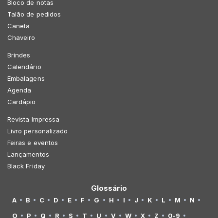
Bloco de notas
Talão de pedidos
Caneta
Chaveiro
Brindes
Calendário
Embalagens
Agenda
Cardápio
Revista Impressa
Livro personalizado
Feiras e eventos
Lançamentos
Black Friday
Glossário
A
B
C
D
E
F
G
H
I
J
K
L
M
N
O
P
Q
R
S
T
U
V
W
X
Z
0-9