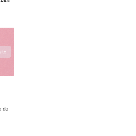
dade 
site
 do 