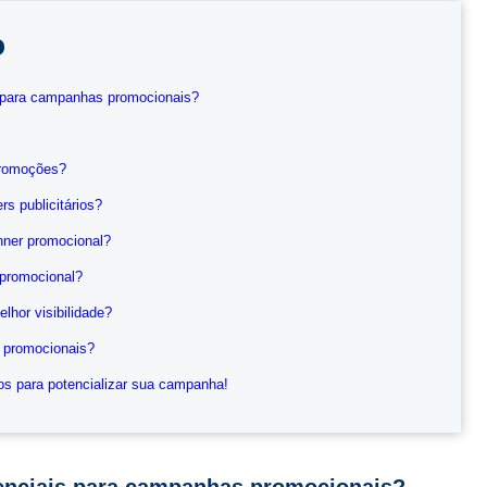
o
s para campanhas promocionais?
 promoções?
s publicitários?
nner promocional?
promocional?
lhor visibilidade?
 promocionais?
os para potencializar sua campanha!
senciais para campanhas promocionais?