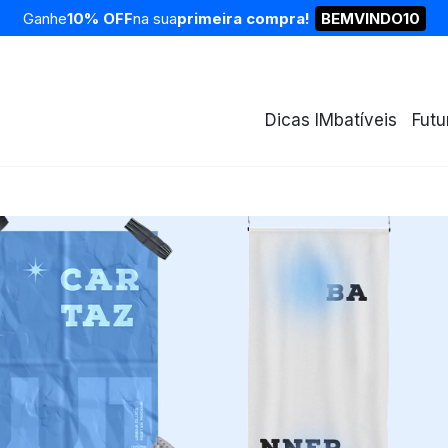
Ganhe
10% OFF
na sua
primeira compra!
BEMVINDO10
Dicas IMbatíveis
Futu