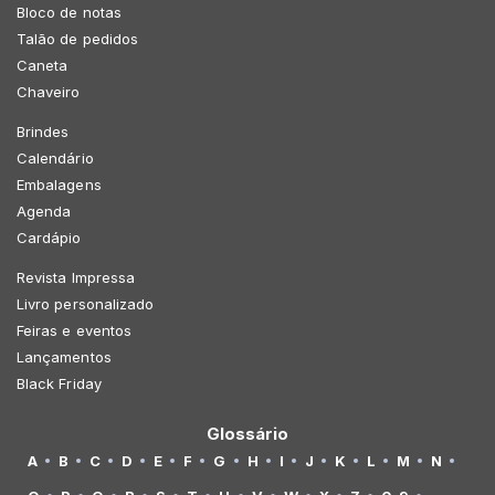
Bloco de notas
Talão de pedidos
Caneta
Chaveiro
Brindes
Calendário
Embalagens
Agenda
Cardápio
Revista Impressa
Livro personalizado
Feiras e eventos
Lançamentos
Black Friday
Glossário
A
B
C
D
E
F
G
H
I
J
K
L
M
N