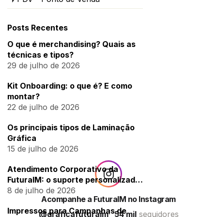
Posts Recentes
O que é merchandising? Quais as
técnicas e tipos?
29 de julho de 2026
Kit Onboarding: o que é? E como
montar?
22 de julho de 2026
Os principais tipos de Laminação
Gráfica
15 de julho de 2026
Atendimento Corporativo da
FuturaIM: o suporte personalizado
para empresas
8 de julho de 2026
Acompanhe a FuturaIM no Instagram
Impressos para Campanhas de
@graficafuturaim
54 mil
seguidores