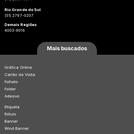
Rio Grande do Sul
(51) 2797-0207
Demais Regiões
4003-9016
Mais buscados
Gráfica Online
Cartão de Visita
Folheto
Folder
Adesivo
Etiqueta
Rótulo
Banner
Wind Banner