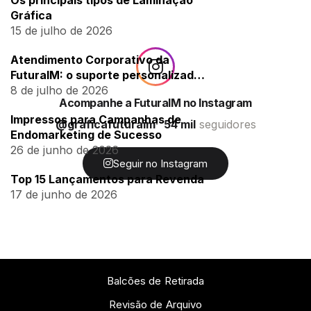
Gráfica
15 de julho de 2026
Atendimento Corporativo da
FuturaIM: o suporte personalizado
para empresas
8 de julho de 2026
Acompanhe a FuturaIM no Instagram
Impressos para Campanhas de
@graficafuturaim
54 mil
seguidores
Endomarketing de Sucesso
26 de junho de 2026
Seguir no Instagram
Top 15 Lançamentos para Revenda
17 de junho de 2026
Balcões de Retirada
Revisão de Arquivo